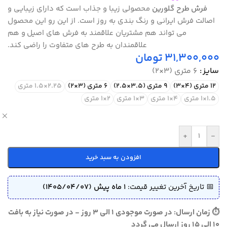
فرش
طرح گلورین
محصولی زیبا و جذاب است که دارای زیبایی و
اصالت فرش ایرانی و رنگ بندی به روز است. از این رو این محصول
می تواند هم مشتریان علاقمند به فرش های اصیل و هم
علاقمندان به طرح های متفاوت را راضی کند.
31,300,000
تومان
سایز
6 متری (3×2)
12 متری (4×3)
9 متری (3.5×2.5)
6 متری (3×2)
2.25×1.5 متری
1.5×1 متری
4×1 متری
3×1 متری
2×1 متری
ص
+
-
افزودن به سبد خرید
📅 تاریخ آخرین تغییر قیمت:
1 ماه پیش (1405/04/07)
⏱ زمان ارسال: در صورت موجودی 1 الی 3 روز - در صورت نیاز به بافت
10 الی 15 روز ارسال می گردد