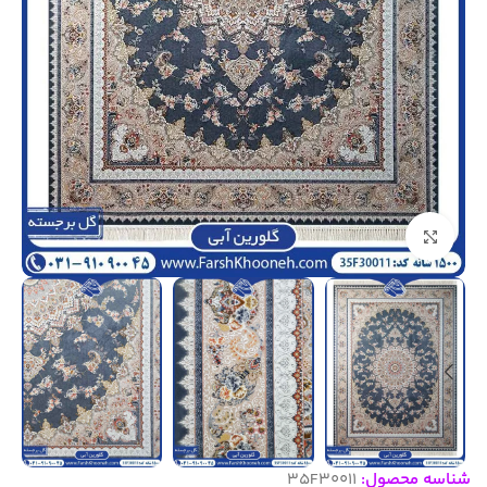
بزرگنمایی تصویر
شناسه محصول:
35F30011