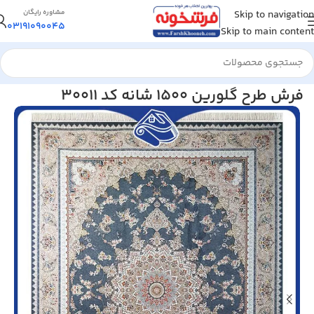
Skip to navigation
مشاوره رایگان
03191090045
Skip to main content
خانه
/
فرش ماشینی
/
فرش 1500 شانه
فرش طرح گلورین 1500 شانه کد 30011