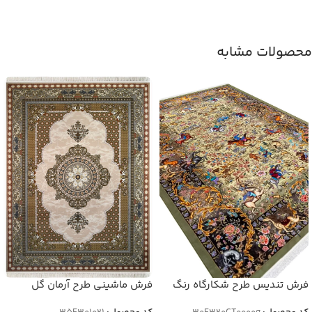
محصولات مشابه
فرش تندیس طرح شکارگاه رنگ
فرش ماشینی طرح آرمان گل
سبز 1500 شانه کد 20CT0000
برجسته 1500 شانه کد 301021