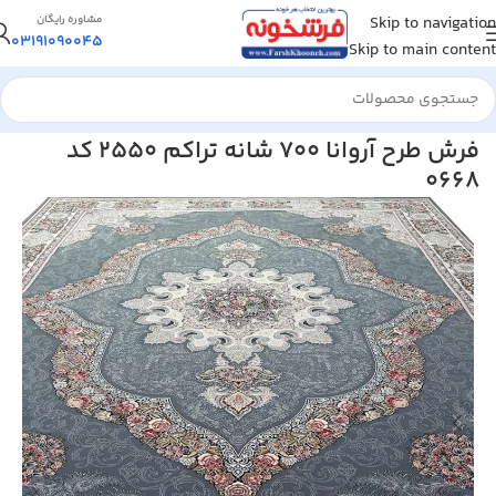
Skip to navigation
مشاوره رایگان
03191090045
Skip to main content
خانه
/
فرش ماشینی
/
فرش 700 شانه
فرش طرح آروانا 700 شانه تراکم 2550 کد
0668