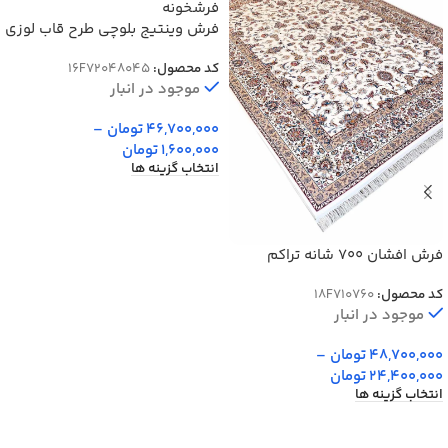
فرش وینتیج بلوچی طرح قاب لوزی
لاکی 700 شانه کد 48045
کد محصول:
16F72048045
موجود در انبار
46,700,000
تومان
–
1,600,000
تومان
انتخاب گزینه ها
فرش افشان 700 شانه تراکم
2550 کد 70760
کد محصول:
18F710760
موجود در انبار
48,700,000
تومان
–
24,400,000
تومان
انتخاب گزینه ها