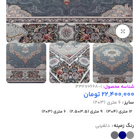
بزرگنمایی تصویر
شناسه محصول:
33F70668-1
22,400,000
تومان
سایز
6 متری (3×2)
12 متری (4×3)
9 متری (3.5×2.5)
6 متری (3×2)
رنگ زمینه
دلفینی