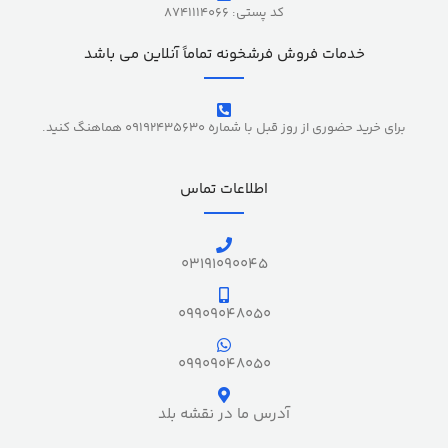
کد پستی: 8741114066
خدمات فروش فرشخونه تماماً آنلاین می باشد
برای خرید حضوری از روز قبل با شماره 09192435630 هماهنگ کنید.
اطلاعات تماس
03191090045
09909048050
09909048050
آدرس ما در نقشه بلد