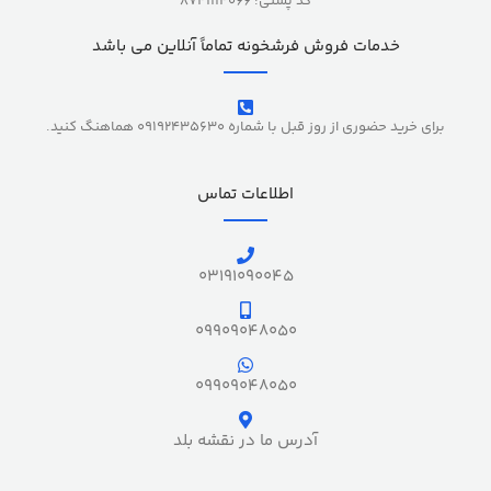
کد پستی: 8741114066
خدمات فروش فرشخونه تماماً آنلاین می باشد
برای خرید حضوری از روز قبل با شماره 09192435630 هماهنگ کنید.
اطلاعات تماس
03191090045
09909048050
09909048050
آدرس ما در نقشه بلد