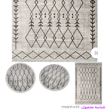
بزرگنمایی تصویر
شناسه محصول:
22M441064