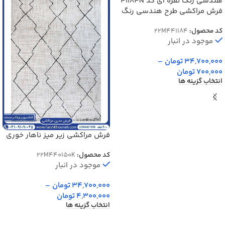
فرش مراکشی طرح هندسی رنگ
نقره ای کد 41184N
کد محصول:
22M441184
موجود در انبار
34,700,000
تومان
–
700,000
تومان
انتخاب گزینه ها
فرش مراکشی زیر میز ناهار خوری
طرح چند ضلعی کرم کد 440150K
کد محصول:
22M440150K
موجود در انبار
34,700,000
تومان
–
4,300,000
تومان
انتخاب گزینه ها