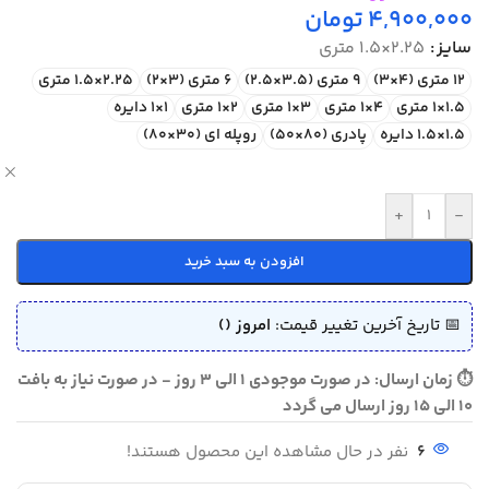
4,900,000
تومان
سایز
2.25×1.5 متری
12 متری (4×3)
9 متری (3.5×2.5)
6 متری (3×2)
2.25×1.5 متری
1.5×1 متری
4×1 متری
3×1 متری
2×1 متری
1×1 دایره
1.5×1.5 دایره
پادری (80×50)
روپله ای (30×80)
ص
+
-
افزودن به سبد خرید
📅 تاریخ آخرین تغییر قیمت:
امروز ()
⏱ زمان ارسال: در صورت موجودی 1 الی 3 روز - در صورت نیاز به بافت
10 الی 15 روز ارسال می گردد
6
نفر در حال مشاهده این محصول هستند!