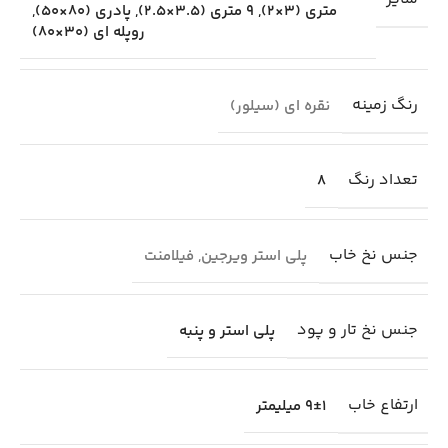
متری (3×2)
,
9 متری (3.5×2.5)
,
پادری (80×50)
,
روپله ای (30×80)
رنگ زمینه
نقره ای (سیلور)
تعداد رنگ
8
جنس نخ خاب
پلی استر ویرجین
,
فیلامنت
جنس نخ تار و پود
پلی استر و پنبه
ارتفاع خاب
9±1 میلیمتر