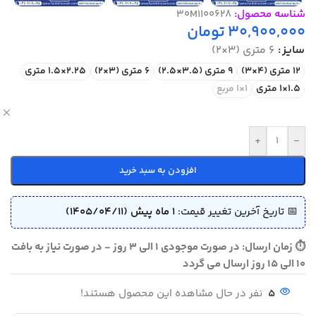
شناسه محصول:
30M1100628
30,900,000
تومان
سایز
6 متری (3×2)
12 متری (4×3)
9 متری (3.5×2.5)
6 متری (3×2)
2.25×1.5 متری
1.5×1 متری
1×1 مربع
ص
+
-
افزودن به سبد خرید
📅 تاریخ آخرین تغییر قیمت:
1 ماه پیش (1405/04/11)
⏱ زمان ارسال: در صورت موجودی 1 الی 3 روز - در صورت نیاز به بافت
10 الی 15 روز ارسال می گردد
5
نفر در حال مشاهده این محصول هستند!