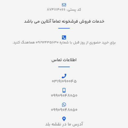
کد پستی: 8741114066
خدمات فروش فرشخونه تماماً آنلاین می باشد
برای خرید حضوری از روز قبل با شماره 09192435630 هماهنگ کنید.
اطلاعات تماس
03191090045
09909048050
09909048050
آدرس ما در نقشه بلد