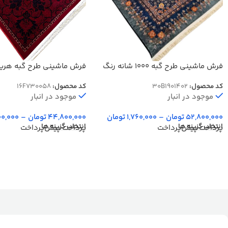
فرش ماشینی طرح گبه 1000 شانه رنگ
فرش ماشینی طرح گبه هری
آبی کد 901402
700 شانه کد 058
کد محصول:
30B1901402
کد محصول:
16F730058
موجود در انبار
موجود در انبار
52,800,000
تومان
–
1,760,000
تومان
44,800,000
تومان
–
00,000
انتخاب گزینه ها
انتخاب گزینه ها
پرداخت پیش‌پرداخت
پرداخت پیش‌پرداخت