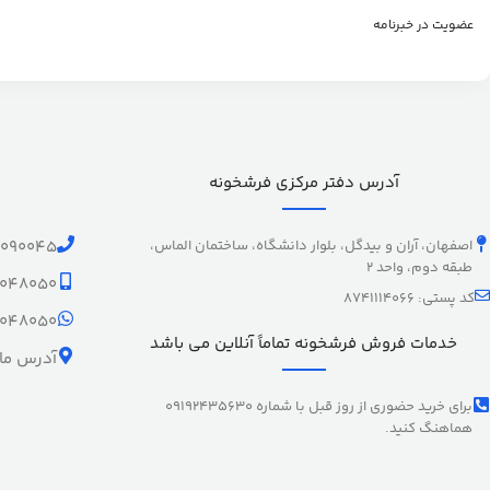
عضویت در خبرنامه
آدرس دفتر مرکزی فرشخونه
اصفهان، آران و بیدگل، بلوار دانشگاه، ساختمان الماس،
1090045
طبقه دوم، واحد 2
9048050
کد پستی: 8741114066
9048050
خدمات فروش فرشخونه تماماً آنلاین می باشد
آدرس ما 
برای خرید حضوری از روز قبل با شماره 09192435630
هماهنگ کنید.