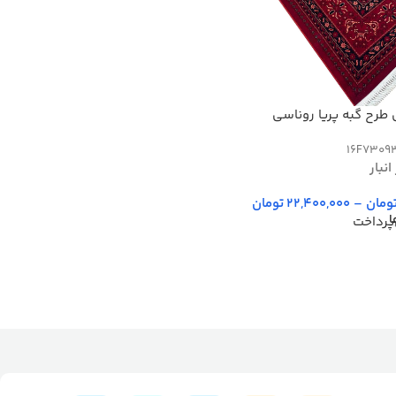
طرح گبه پریا روناسی
16F7309
نبار
ومان
–
22,400,000
تومان
ا
پرداخت