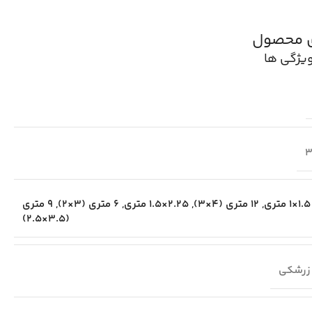
ی محصول
یژگی ها
3
1.5×1 متری
,
12 متری (4×3)
,
2.25×1.5 متری
,
6 متری (3×2)
,
9 متری
(3.5×2.5)
زرشکی