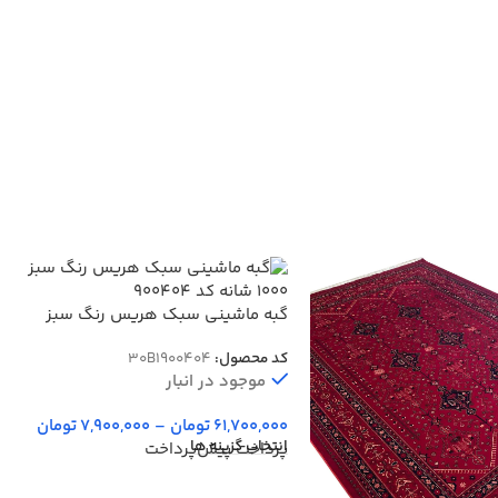
گبه ماشینی سبک هریس رنگ سبز
1000 شانه کد 900404
کد محصول:
30B1900404
موجود در انبار
61,700,000
تومان
–
7,900,000
تومان
انتخاب گزینه ها
پرداخت پیش‌پرداخت