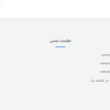
اطلاعات تماس
0319
0990
0990
در نقشه بلد