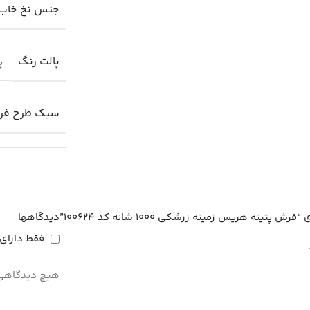
جنس نخ خاب
پالت رنگ
پا
سبک طرح ف
ه هریس زمینه زرشکی 1000 شانه کد 100624”
دیدگاهها
فقط دارای
هیچ دیدگاهی 