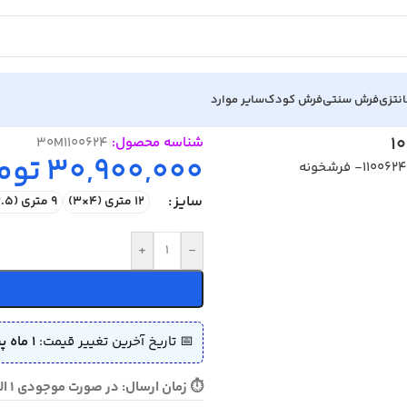
نتزی
فرش سنتی
فرش کودک
سایر موارد
شناسه محصول:
30M1100624
30,900,000
توم
سایز
12 متری (4×3)
9 متری (3.5×2.5)
+
-
📅 تاریخ آخرین تغییر قیمت:
1 ماه پیش (1405/04/11)
⏱ زمان ارسال: در صورت موجودی 1 الی 3 روز - در صورت نیاز به بافت 10 الی 15 روز ارسال می گردد