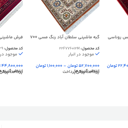
گبه ماشینی سلطان آباد رنگ مسی 700
س روناسی
فرش ماشینی 
شانه کد 76012
700 شانه کد 939
کد محصول:
22F776012M
کد محصول:
39
موجود در انبار
موجود در ا
52,700,000
تومان
–
1,100,000
تومان
22,4
تومان
44,800,000
ت
انتخاب گزینه ها
انتخاب گزینه ه
پرداخت پیش‌پرداخت
پرداخت پیش‌