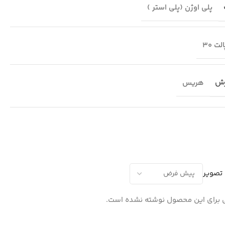
پلی اوژن (پلی استر )
لت 30
رش
هریس
 تصویر
برای این محصول نوشته نشده است.