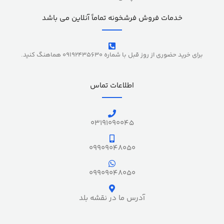
خدمات فروش فرشخونه تماماً آنلاین می باشد
برای خرید حضوری از روز قبل با شماره 09192435630 هماهنگ کنید.
اطلاعات تماس
03191090045
09909048050
09909048050
آدرس ما در نقشه بلد