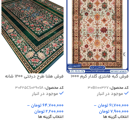
فرش گبه فانتزی گلدار کرم 1000
فرش هلنا طرح درختی 1200 شانه
شانه کد 1100327
رنگ سبز 77 رج دستبافت کد
کد محصول:
30B1100327
کد محصول:
30F25CS0290SA
25CS0290
موجود در انبار
موجود در انبار
61,700,000
تومان
–
64,700,000
تومان
–
7,900,000
تومان
2,200,000
تومان
انتخاب گزینه ها
انتخاب گزینه ها