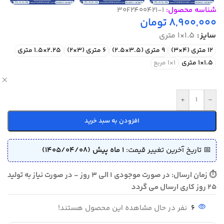
شناسه محصول:
30F2400421-1
8,900,000
تومان
سایز
1.5×1 متری
12 متری (4×3)
9 متری (3.5×2.5)
6 متری (3×2)
2.25×1.5 متری
1.5×1 متری
1×1 مربع
ص
+
-
افزودن به سبد خرید
📅 تاریخ آخرین تغییر قیمت:
1 ماه پیش (1405/04/08)
⏱ زمان ارسال: در صورت موجودی 1 الی 3 روز - در صورت نیاز به تولید
25 روز کاری ارسال می گردد
6
نفر در حال مشاهده این محصول هستند!