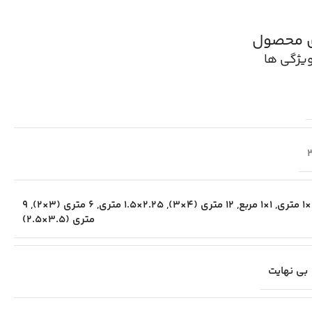
ی محصول
یژگی ها
,
1×1 مربع
,
12 متری (4×3)
,
2.25×1.5 متری
,
6 متری (3×2)
,
9
متری (3.5×2.5)
بی نهایت