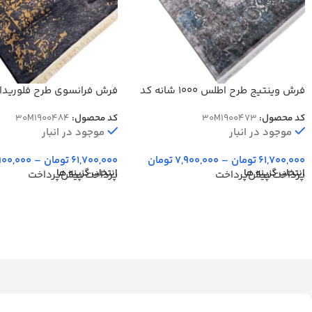
فرش وینتیج طرح اطلس 1000 شانه کد
900473
کد 900484
کد محصول:
30M1900473
کد محصول:
30M1900484
موجود در انبار
موجود در انبار
61,700,000
تومان
–
7,900,000
تومان
61,700,000
تومان
–
900,000
انتخاب گزینه ها
انتخاب گزینه ها
پرداخت پیش‌پرداخت
پرداخت پیش‌پرداخت