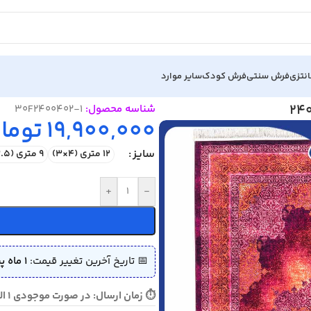
نتزی
فرش سنتی
فرش کودک
سایر موارد
شناسه محصول:
30F2400402-1
19,900,000
توما
سایز
12 متری (4×3)
9 متری (3.5×2.5)
+
-
📅 تاریخ آخرین تغییر قیمت:
1 ماه پیش (1405/04/08)
⏱ زمان ارسال: در صورت موجودی 1 الی 3 روز - در صورت نیاز به تولید 25 روز کاری ارسال می گردد