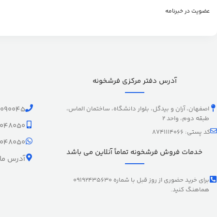
عضویت در خبرنامه
آدرس دفتر مرکزی فرشخونه
اصفهان، آران و بیدگل، بلوار دانشگاه، ساختمان الماس،
1090045
طبقه دوم، واحد 2
9048050
کد پستی: 8741114066
9048050
خدمات فروش فرشخونه تماماً آنلاین می باشد
آدرس ما 
برای خرید حضوری از روز قبل با شماره 09192435630
هماهنگ کنید.