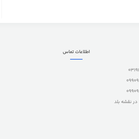
اطلاعات تماس
0319
0990
0990
در نقشه بلد