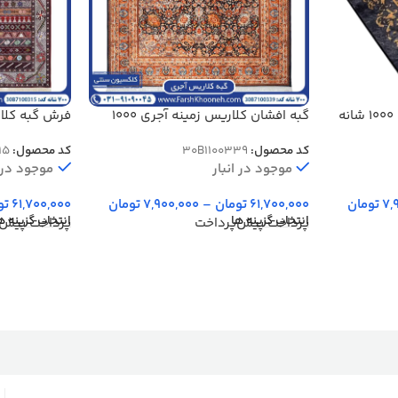
فرش فرانسوی طرح فلوریدا 1000 شانه
گبه افشان کلاریس زمینه آجری 1000
شانه کد 1100339
شانه کد 1100315
کد محصول:
30B1100339
کد محصول:
15
موجود در انبار
موجود در ا
7,
تومان
61,700,000
تومان
–
7,900,000
تومان
61,700,000
تو
انتخاب گزینه ها
انتخاب گزینه ه
پرداخت پیش‌پرداخت
پرداخت پیش‌