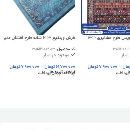
فرش گبه کلاریس طرح عشایری 1000
فرش وینتیج 1000 شانه طرح افشان دنیا
کد 900483
30B11003
کد محصول:
30M1900483
نبار
موجود در انبار
مان
–
7,900,000
تومان
61,700,000
تومان
–
7,900,000
تومان
ا
انتخاب گزینه ها
پرداخت
پرداخت پیش‌پرداخت