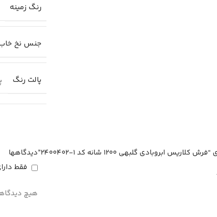
رنگ زمینه
جنس نخ خاب
پالت رنگ
پا
ابروبادی گلبهی 1200 شانه کد 1-2400402”
دیدگاهها
فقط دارا
هیچ دیدگاهی