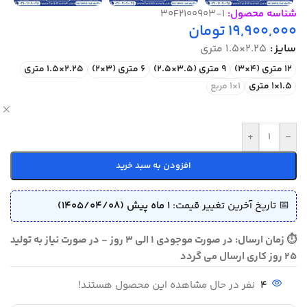
شناسه محصول:
30F2100903-1
19,900,000
تومان
سایز
2.25×1.5 متری
12 متری (4×3)
9 متری (3.5×2.5)
6 متری (3×2)
2.25×1.5 متری
1.5×1 متری
1×1 مربع
ص
+
-
افزودن به سبد خرید
📅 تاریخ آخرین تغییر قیمت:
1 ماه پیش (1405/04/08)
⏱ زمان ارسال: در صورت موجودی 1 الی 3 روز - در صورت نیاز به تولید
25 روز کاری ارسال می گردد
4
نفر در حال مشاهده این محصول هستند!