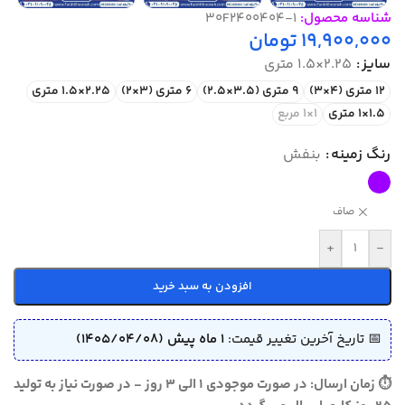
شناسه محصول:
30F2400404-1
19,900,000
تومان
سایز
2.25×1.5 متری
12 متری (4×3)
9 متری (3.5×2.5)
6 متری (3×2)
2.25×1.5 متری
1.5×1 متری
1×1 مربع
رنگ زمینه
بنفش
صاف
+
-
افزودن به سبد خرید
📅 تاریخ آخرین تغییر قیمت:
1 ماه پیش (1405/04/08)
⏱ زمان ارسال: در صورت موجودی 1 الی 3 روز - در صورت نیاز به تولید