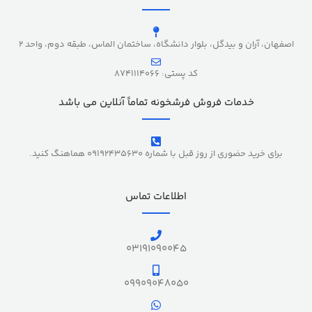
اصفهان، آران و بیدگل، بلوار دانشگاه، ساختمان الماس، طبقه دوم، واحد 2
کد پستی: 8741114066
خدمات فروش فرشخونه تماماً آنلاین می باشد
برای خرید حضوری از روز قبل با شماره 09192435630 هماهنگ کنید.
اطلاعات تماس
03191090045
09909048050