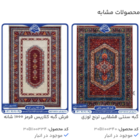
محصولات مشابه
گبه سنتی قشقایی ترنج لوزی
فرش گبه کلاریس قرمز 1000 شانه
لاکی 1000 شانه کد 1100340
کد 1100334
کد محصول:
30B1100340
کد محصول:
30B1100334
موجود در انبار
موجود در انبار