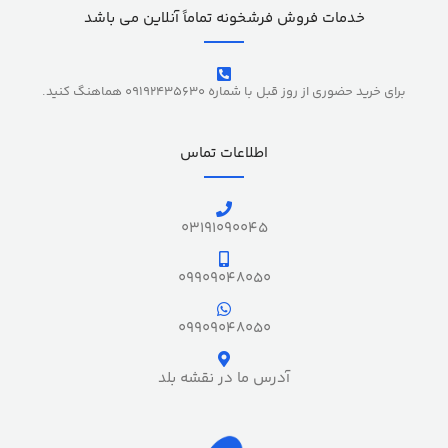
خدمات فروش فرشخونه تماماً آنلاین می باشد
برای خرید حضوری از روز قبل با شماره 09192435630 هماهنگ کنید.
اطلاعات تماس
03191090045
09909048050
09909048050
آدرس ما در نقشه بلد