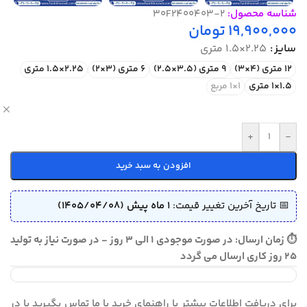
شناسه محصول:
30F2400403-2
19,900,000
تومان
سایز
2.25×1.5 متری
12 متری (4×3)
9 متری (3.5×2.5)
6 متری (3×2)
2.25×1.5 متری
1.5×1 متری
1×1 مربع
ص
+
-
افزودن به سبد خرید
📅 تاریخ آخرین تغییر قیمت:
1 ماه پیش (1405/04/08)
⏱ زمان ارسال: در صورت موجودی 1 الی 3 روز - در صورت نیاز به تولید
25 روز کاری ارسال می گردد
برای دریافت اطلاعات بیشتر یا راهنمای خرید با ما تماس بگیرید یا در