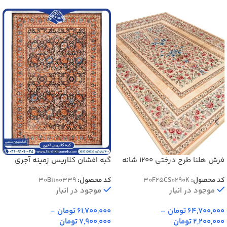
فرش هلنا طرح درختی 1200 شانه
گبه افشان کلاریس زمینه آجری
معادل 77 رج دستبافت کد
1000 شانه کد 1100339
کد محصول:
30F25CS0290K
کد محصول:
30B1100339
25CS0290
موجود در انبار
موجود در انبار
64,700,000
تومان
–
61,700,000
تومان
–
2,200,000
تومان
7,900,000
تومان