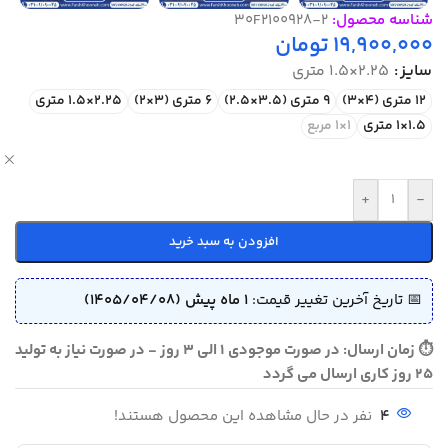
شناسه محصول:
30F2100928-2
19,900,000
تومان
سایز
2.25×1.5 متری
12 متری (4×3)
9 متری (3.5×2.5)
6 متری (3×2)
2.25×1.5 متری
1.5×1 متری
1×1 مربع
ص
+
-
افزودن به سبد خرید
📅 تاریخ آخرین تغییر قیمت:
1 ماه پیش (1405/04/08)
⏱ زمان ارسال: در صورت موجودی 1 الی 3 روز - در صورت نیاز به تولید
25 روز کاری ارسال می گردد
4
نفر در حال مشاهده این محصول هستند!