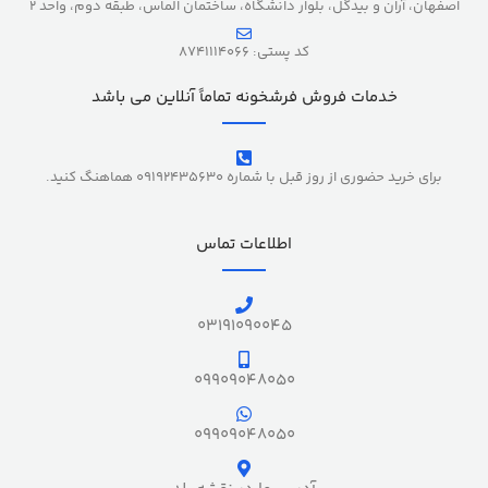
اصفهان، آران و بیدگل، بلوار دانشگاه، ساختمان الماس، طبقه دوم، واحد 2
کد پستی: 8741114066
خدمات فروش فرشخونه تماماً آنلاین می باشد
برای خرید حضوری از روز قبل با شماره 09192435630 هماهنگ کنید.
اطلاعات تماس
03191090045
09909048050
09909048050