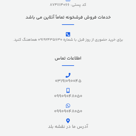
کد پستی: 8741114066
خدمات فروش فرشخونه تماماً آنلاین می باشد
برای خرید حضوری از روز قبل با شماره 09192435630 هماهنگ کنید.
اطلاعات تماس
03191090045
09909048050
09909048050
آدرس ما در نقشه بلد