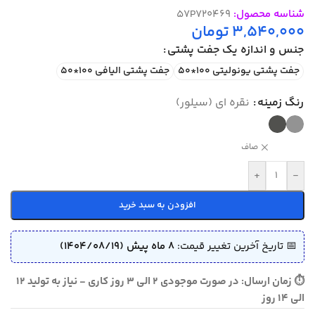
شناسه محصول:
57P720469
3,540,000
تومان
جنس و اندازه یک جفت پشتی
جفت پشتی یونولیتی 100*50
جفت پشتی الیافی 100*50
رنگ زمینه
نقره ای (سیلور)
صاف
+
-
افزودن به سبد خرید
📅 تاریخ آخرین تغییر قیمت:
8 ماه پیش (1404/08/19)
⏱ زمان ارسال: در صورت موجودی 2 الی 3 روز کاری - نیاز به تولید 12
الی 14 روز