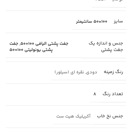
سایز
100×50 سانتیمتر
جنس و اندازه یک
جفت پشتی الیافی 100*50
,
جفت
جفت پشتی
پشتی یونولیتی 100*50
رنگ زمینه
دودی
,
نقره ای (سیلور)
تعداد رنگ
8
جنس نخ خاب
آکریلیک هیت ست