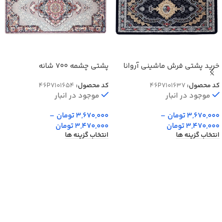
خرید پشتی فرش ماشینی آروانا
پشتی چشمه 700 شانه
سرمه ای
کد محصول:
46P7101637
کد محصول:
46P7101654
موجود در انبار
موجود در انبار
3,670,000
تومان
–
3,670,000
تومان
–
3,470,000
تومان
3,470,000
تومان
انتخاب گزینه ها
انتخاب گزینه ها