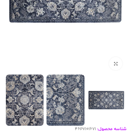
بزرگنمایی تصویر
شناسه محصول:
46P7101671