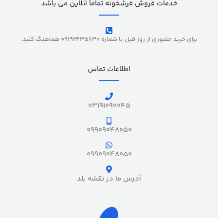
خدمات فروش فرشخونه تماماً آنلاین می باشد
برای خرید حضوری از روز قبل با شماره 09192435630 هماهنگ کنید.
اطلاعات تماس
03191090045
09909048050
09909048050
آدرس ما در نقشه بلد