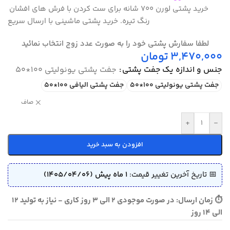
خرید پشتی لورن 700 شانه برای ست کردن با فرش های افشان
رنگ تیره. خرید پشتی ماشینی با ارسال سریع
لطفا سفارش پشتی خود را به صورت عدد زوج انتخاب نمائید
3,470,000
تومان
جنس و اندازه یک جفت پشتی
جفت پشتی یونولیتی 100*50
جفت پشتی یونولیتی 100*50
جفت پشتی الیافی 100*50
صاف
+
-
افزودن به سبد خرید
📅 تاریخ آخرین تغییر قیمت:
1 ماه پیش (1405/04/06)
⏱ زمان ارسال: در صورت موجودی 2 الی 3 روز کاری - نیاز به تولید 12
الی 14 روز