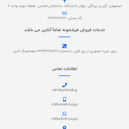
اصفهان، آران و بیدگل، بلوار دانشگاه، ساختمان الماس، طبقه دوم، واحد 2
کد پستی: 8741114066
خدمات فروش فرشخونه تماماً آنلاین می باشد
برای خرید حضوری از روز قبل با شماره 09192435630 هماهنگ کنید.
اطلاعات تماس
03191090045
09909048050
09909048050