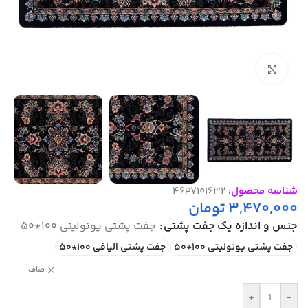
بزرگنمایی تصویر
شناسه محصول:
46P7101632
3,470,000
تومان
جنس و اندازه یک جفت پشتی
جفت پشتی یونولیتی 100*50
جفت پشتی یونولیتی 100*50
جفت پشتی الیافی 100*50
صاف
+
-