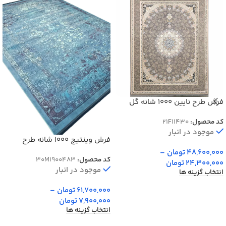
فرش طرح نایین 1000 شانه گل
برجسته کد 11430
کد محصول:
21F11430
موجود در انبار
فرش وینتیج 1000 شانه طرح
افشان دنیا کد 900483
48,600,000
تومان
–
کد محصول:
30M1900483
24,300,000
تومان
موجود در انبار
انتخاب گزینه ها
61,700,000
تومان
–
7,900,000
تومان
انتخاب گزینه ها