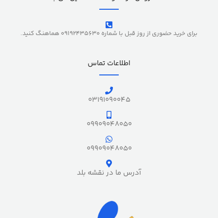
برای خرید حضوری از روز قبل با شماره 09192435630 هماهنگ کنید.
اطلاعات تماس
03191090045
09909048050
09909048050
آدرس ما در نقشه بلد