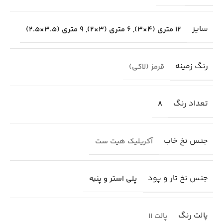
سایز
12 متری (4×3)
,
6 متری (3×2)
,
9 متری (3.5×2.5)
رنگ زمینه
قرمز (لاکی)
تعداد رنگ
8
جنس نخ خاب
آکریلیک هیت ست
جنس نخ تار و پود
پلی استر و پنبه
پالت رنگ
پالت 11