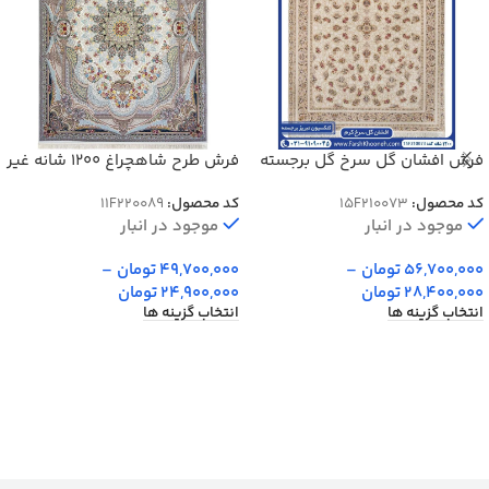
فرش افشان گل سرخ گل برجسته
فرش طرح شاهچراغ 1200 شانه غیر
1200 شانه کد 15F210073
برجسته کد 20089
کد محصول:
15F210073
کد محصول:
11F220089
موجود در انبار
موجود در انبار
56,700,000
تومان
–
49,700,000
تومان
–
28,400,000
تومان
24,900,000
تومان
انتخاب گزینه ها
انتخاب گزینه ها