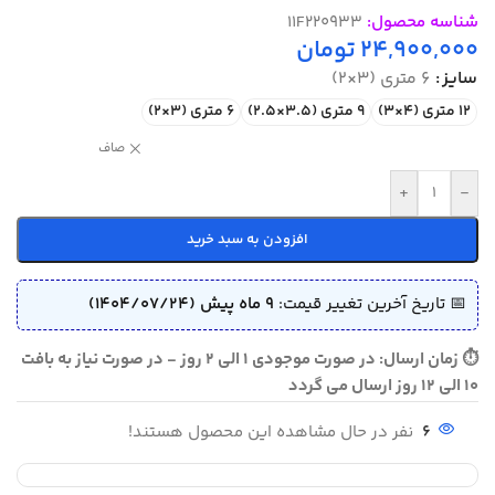
شناسه محصول:
11F220933
24,900,000
تومان
سایز
6 متری (3×2)
12 متری (4×3)
9 متری (3.5×2.5)
6 متری (3×2)
صاف
+
-
افزودن به سبد خرید
📅 تاریخ آخرین تغییر قیمت:
9 ماه پیش (1404/07/24)
⏱ زمان ارسال: در صورت موجودی 1 الی 2 روز - در صورت نیاز به بافت
10 الی 12 روز ارسال می گردد
6
نفر در حال مشاهده این محصول هستند!