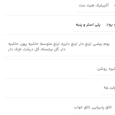
آکریلیک هیت ست
 پود
پلی استر و پنبه
بوم بیضی
,
ترنج دار
,
ترنج دایره
,
ترنج متوسط
,
حاشیه پهن
,
حاشیه
دار
,
گل برجسته
,
گل درشت
,
لچک دار
یره
,
روشن
لت 95
اتاق پذیرایی
,
اتاق خواب