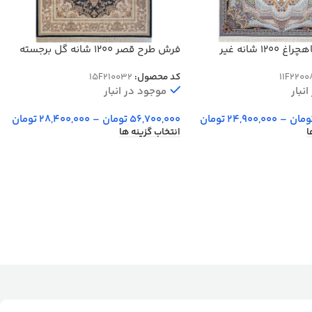
فرش طرح شاهچراغ 1200 شانه غیر
فرش طرح قصر 1200 شانه گل برجسته
کد 10032
11F2200
کد محصول:
15F210032
نبار
موجود در انبار
ومان
–
24,900,000
تومان
56,700,000
تومان
–
28,400,000
تومان
ا
انتخاب گزینه ها