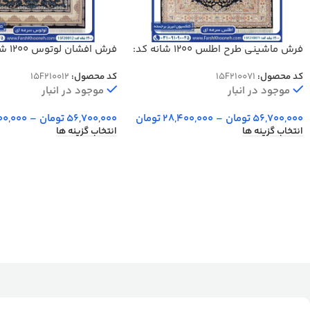
فرش ماشینی طرح اطلس 1200 شانه کد:
فرش افش
15F210071
برجسته کد 20012
کد محصول:
15F210071
کد محصول:
15F210012
موجود در انبار
موجود در انبار
56,700,000
تومان
–
28,400,000
تومان
56,700,000
تومان
–
00,000
انتخاب گزینه ها
انتخاب گزینه ها