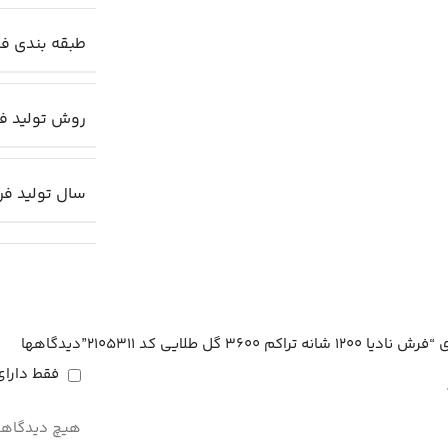
طبقه بندی ف
روش تولید ف
سال تولید ف
 گل طلایی کد 2105311”
دیدگاهها
فقط دارای
هیچ دیدگاهی