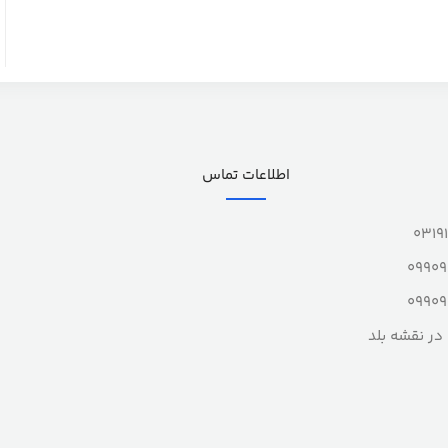
اطلاعات تماس
0319
0990
0990
در نقشه بلد