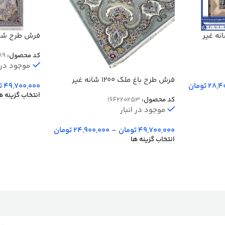
ان لوتوس 1200 شانه غیر
برجسته کد 20089
کد محصول:
89
موجود در ا
فرش طرح باغ ملک 1200 شانه غیر
28,4
تومان
49,700,000
ت
برجسته
انتخاب گزینه ه
کد محصول:
16F220253
موجود در انبار
49,700,000
تومان
–
24,900,000
تومان
انتخاب گزینه ها