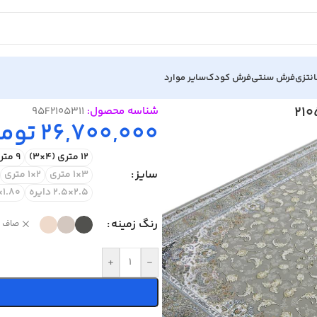
نتزی
فرش سنتی
فرش کودک
سایر موارد
شناسه محصول:
95F2105311
26,700,000
توما
12 متری (4×3)
9 متری (3.5×2.5)
سایز
3×1 متری
2×1 متری
2.5×2.5 دایره
1.80×1.20 متری
رنگ زمینه
صاف
+
-