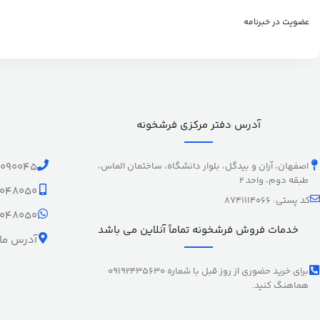
عضویت در خبرنامه
آدرس دفتر مرکزی فرشخونه
اصفهان، آران و بیدگل، بلوار دانشگاه، ساختمان الماس،
1090045
طبقه دوم، واحد 2
9048050
کد پستی: 8741114066
9048050
خدمات فروش فرشخونه تماماً آنلاین می باشد
آدرس ما 
برای خرید حضوری از روز قبل با شماره 09192435630
هماهنگ کنید.