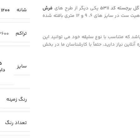
یکی دیگر از طرح های
فرش
شانه
1200
با نخ اکریلیک هیت ست در سایز های 6، 9 و 12 متری بافته شده
تراکم
3600
باشد که متناسب با نوع سلیقه خود می توانید این
آنلاین نیاز دارید، حتماً با کارشناسان ما در بخش
.25
سایز
دای
رنگ زمینه
تعداد رنگ