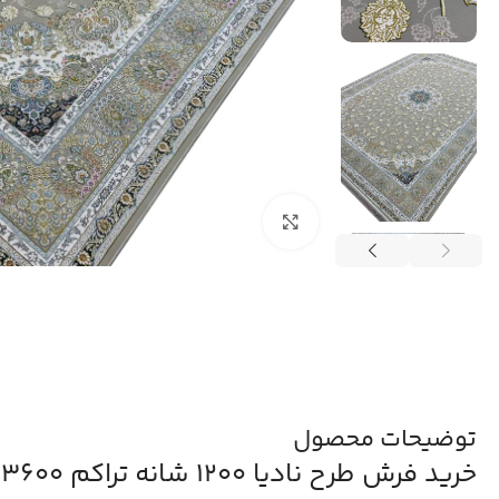
بزرگنمایی تصویر
توضیحات محصول
خرید فرش طرح نادیا 1200 شانه تراکم 3600 کد 95F2105311