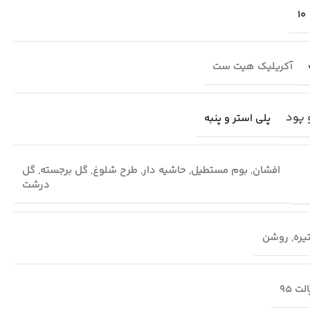
10
آکریلیک هیت ست
 پود
پلی استر و پنبه
افشان
,
بوم مستطیل
,
حاشیه دار
,
طرح شلوغ
,
گل برجسته
,
گل
درشت
یره
,
روشن
لت 95