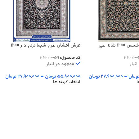
فرش افشان شمس 1200 شانه غیر
فرش افشان طرح شیما ترنج دار 1200
شانه کد 20059
44F200
کد محصول:
44F20059
نبار
موجود در انبار
ومان
–
27,900,000
تومان
55,800,000
تومان
–
27,900,000
تومان
ا
انتخاب گزینه ها