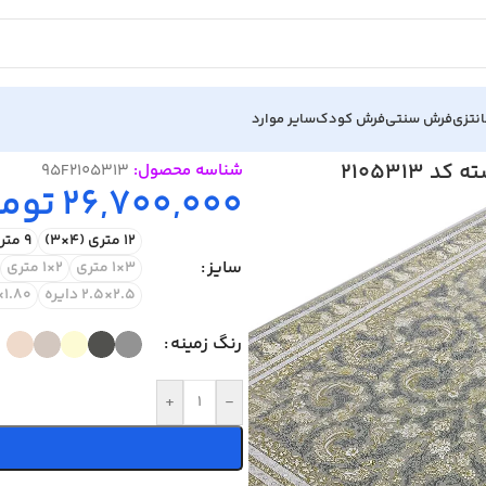
نتزی
فرش سنتی
فرش کودک
سایر موارد
شناسه محصول:
95F2105313
26,700,000
توما
12 متری (4×3)
9 متری (3.5×2.5)
سایز
3×1 متری
2×1 متری
2.5×2.5 دایره
1.80×1.20 متری
رنگ زمینه
+
-