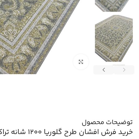
بزرگنمایی تصویر
توضیحات محصول
خرید فرش افشان طرح گلوریا 1200 شانه تراکم 3600 برجسته کد 2105313