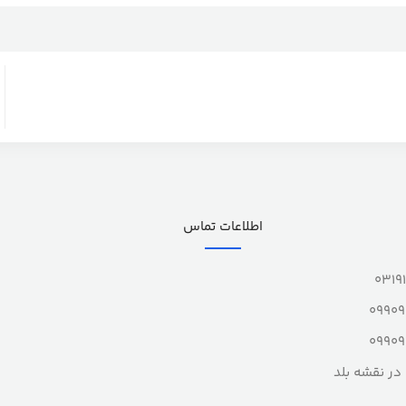
اطلاعات تماس
0319
0990
0990
در نقشه بلد