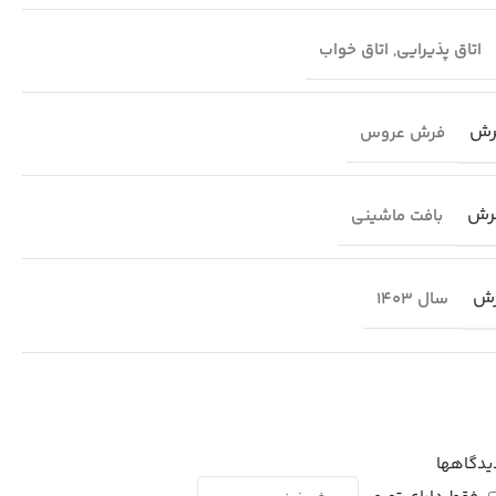
اتاق پذیرایی
,
اتاق خواب
رش
فرش عروس
رش
بافت ماشینی
رش
سال 1403
یدگاهها