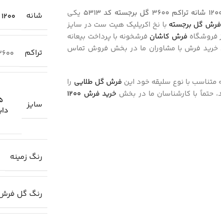
یکی
شانه
1200
فرش گل برجسته
با نخ اکریلیک هیت ست در سایز
ز فروشگاه
فرش کاشان
فرشخونه با پرداخت بیعانه
رد خرید فرش با مشاوران ما در بخش فروش تماس
تراکم
3600
متناسب با نوع سلیقه خود این
فرش گل طلایی
را
د، حتماً با کارشناسان ما در بخش
خرید فرش 1200
.25
سایز
دای
رنگ زمینه
رنگ گل فرش