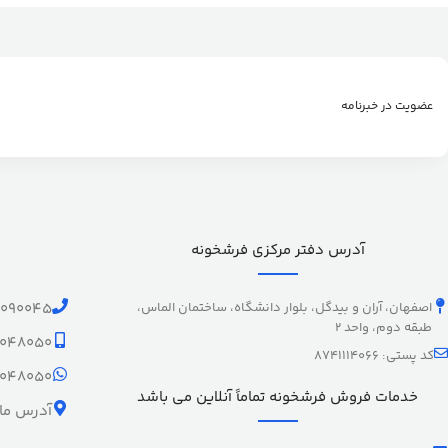
عضویت در خبرنامه
آدرس دفتر مرکزی فرشخونه
اصفهان، آران و بیدگل، بلوار دانشگاه، ساختمان الماس،
1090045
طبقه دوم، واحد 2
9048050
کد پستی: 8741114066
9048050
خدمات فروش فرشخونه تماماً آنلاین می باشد
آدرس ما 