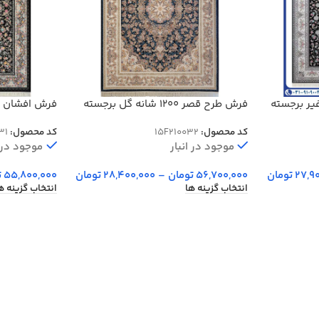
1200 شانه غیر برجسته
فرش طرح قصر 1200 شانه گل برجسته
کد 10032
برجسته کد 20031
کد محصول:
15F210032
کد محصول:
31
موجود در انبار
موجود در ا
27,9
تومان
56,700,000
تومان
–
28,400,000
تومان
55,800,000
ت
انتخاب گزینه ها
انتخاب گزینه ه