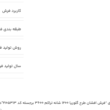
کاربرد فرش
طبقه بندی ف
روش تولید ف
سال تولید ف
12 شانه تراکم 3600 برجسته کد 2105313”
د