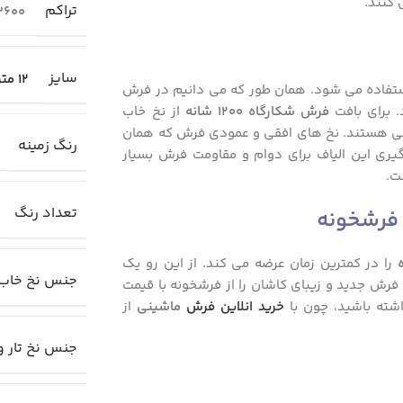
 کنند.
تراکم
3600
سایز
12 متری (4×3)
وب استفاده می شود. همان طور که می دانیم در فرش
 برای بافت
فرش شکارگاه 1200 شانه
از نخ خاب
ولانی هستند. نخ های افقی و عمودی فرش که همان
رنگ زمینه
گیری این الیاف برای دوام و مقاومت فرش بسیار
ت.
تعداد رنگ
 فرشخونه
را در کمترین زمان عرضه می کند. از این رو یک
جنس نخ خاب
 فرش جدید و زیبای کاشان را از فرشخونه با قیمت
شته باشید، چون با
خرید انلاین فرش
ماشینی
از
جنس نخ تار و