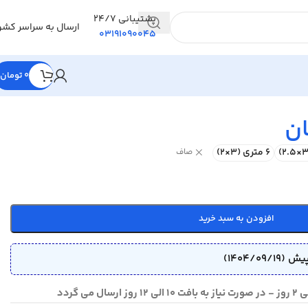
پشتیبانی 24/7
ارسال به سراسر کشو
03191090045
0
تومان
ان
6 متری (3×2)
صاف
افزودن به سبد خرید