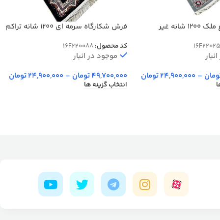
فرش طرح باغ ملک 1200 شانه غیر
فرش شکارگاه سرمه ای 1200 شانه تراکم
3600 کد 20088
16F2202
کد محصول:
16F220088
نبار
موجود در انبار
ومان
–
24,900,000
تومان
49,700,000
تومان
–
24,900,000
تومان
ا
انتخاب گزینه ها