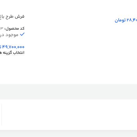
28,4
تومان
برجسته
کد محصول:
53
موجود در ا
49,700,000
ت
انتخاب گزینه ه