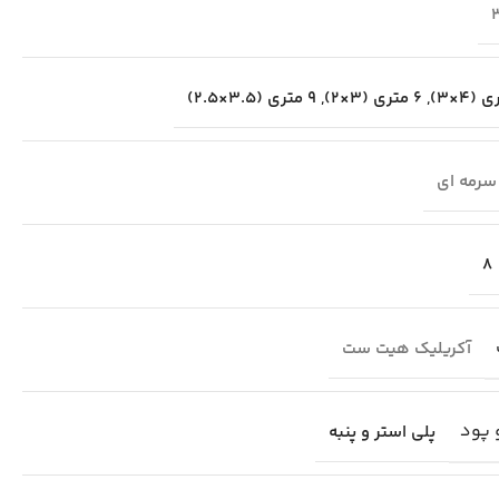
,
6 متری (3×2)
,
9 متری (3.5×2.5)
سرمه ای
8
آکریلیک هیت ست
 پود
پلی استر و پنبه