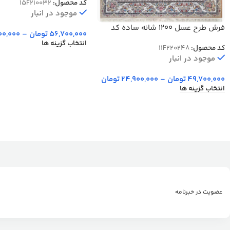
کد محصول:
15F210032
موجود در انبار
فرش طرح عسل 1200 شانه ساده کد
56,700,000
تومان
–
00,000
20248
انتخاب گزینه ها
کد محصول:
11F220248
موجود در انبار
49,700,000
تومان
–
24,900,000
تومان
انتخاب گزینه ها
عضویت در خبرنامه