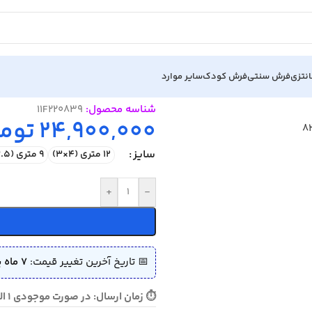
نتزی
فرش سنتی
فرش کودک
سایر موارد
شناسه محصول:
11F220839
24,900,000
توم
سایز
12 متری (4×3)
9 متری (3.5×2.5)
+
-
📅 تاریخ آخرین تغییر قیمت:
7 ماه پیش (1404/09/19)
⏱ زمان ارسال: در صورت موجودی 1 الی 2 روز - در صورت نیاز به بافت 10 الی 12 روز ارسال می گردد