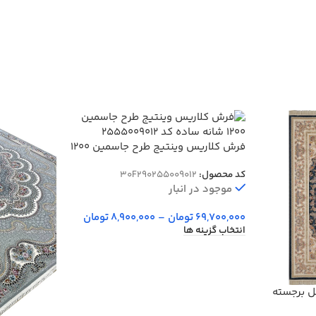
فرش کلاریس وینتیج طرح جاسمین 1200
شانه ساده کد 255009012
کد محصول:
30F290255009012
موجود در انبار
69,700,000
تومان
–
8,900,000
تومان
انتخاب گزینه ها
12 شانه گل برجسته