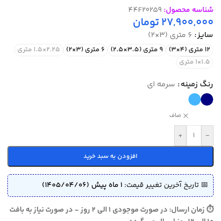
شناسه محصول:
44F20259
27,900,000
تومان
سایز
6 متری (3×2)
12 متری (4×3)
9 متری (3.5×2.5)
6 متری (3×2)
2.25×1.5 متری
1.5×1 متری
رنگ زمینه
سرمه ای
صاف
+
-
افزودن به سبد خرید
📅 تاریخ آخرین تغییر قیمت:
1 ماه پیش (1405/04/06)
⏱ زمان ارسال: در صورت موجودی 1 الی 2 روز - در صورت نیاز به بافت