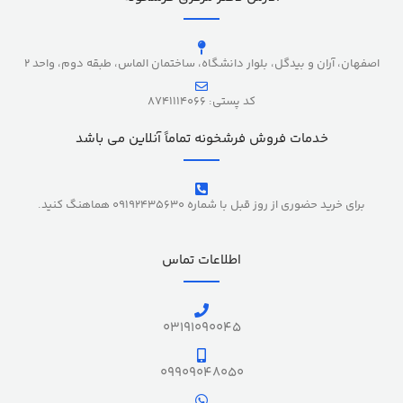
اصفهان، آران و بیدگل، بلوار دانشگاه، ساختمان الماس، طبقه دوم، واحد 2
کد پستی: 8741114066
خدمات فروش فرشخونه تماماً آنلاین می باشد
برای خرید حضوری از روز قبل با شماره 09192435630 هماهنگ کنید.
اطلاعات تماس
03191090045
09909048050