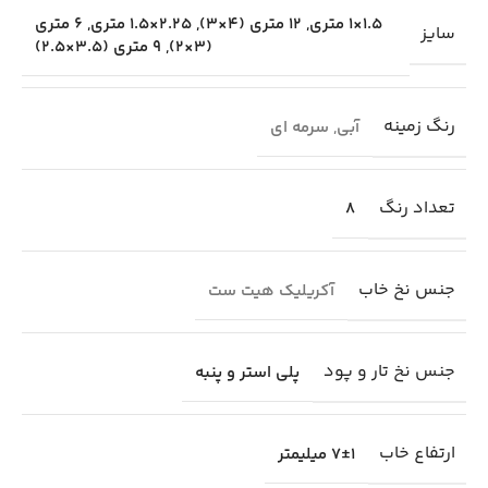
1.5×1 متری
,
12 متری (4×3)
,
2.25×1.5 متری
,
6 متری
سایز
(3×2)
,
9 متری (3.5×2.5)
رنگ زمینه
آبی
,
سرمه ای
تعداد رنگ
8
جنس نخ خاب
آکریلیک هیت ست
جنس نخ تار و پود
پلی استر و پنبه
ارتفاع خاب
7±1 میلیمتر