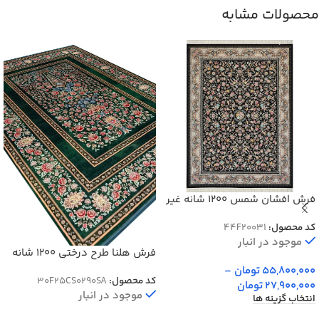
محصولات مشابه
فرش افشان شمس 1200 شانه غیر
برجسته کد 20031
کد محصول:
44F20031
موجود در انبار
فرش هلنا طرح درختی 1200 شانه
رنگ سبز 77 رج دستبافت کد
55,800,000
تومان
–
کد محصول:
30F25CS0290SA
25CS0290
27,900,000
تومان
موجود در انبار
انتخاب گزینه ها