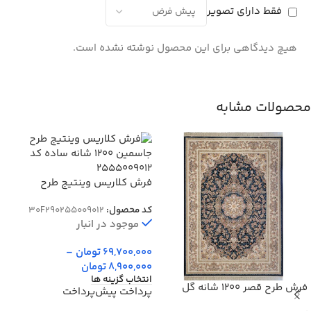
فقط دارای تصویر
هیچ دیدگاهی برای این محصول نوشته نشده است.
محصولات مشابه
فرش کلاریس وینتیج طرح
جاسمین 1200 شانه ساده کد
کد محصول:
30F290255009012
255009012
موجود در انبار
69,700,000
تومان
–
8,900,000
تومان
انتخاب گزینه ها
فرش طرح قصر 1200 شانه گل
پرداخت پیش‌پرداخت
برجسته کد 10032