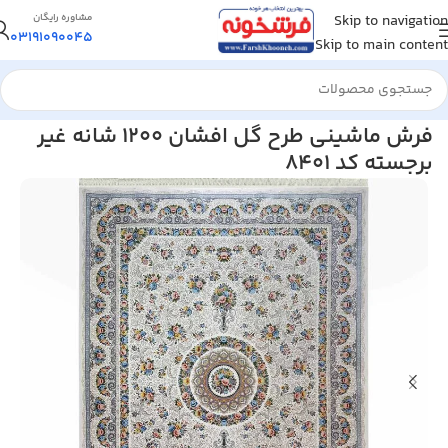
Skip to navigation
مشاوره رایگان
03191090045
Skip to main content
خانه
/
فرش ماشینی
/
فرش 1200 شانه
فرش ماشینی طرح گل افشان 1200 شانه غیر
برجسته کد 8401