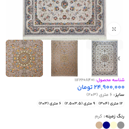
بزرگنمایی تصویر
شناسه محصول:
11F2208401
24,900,000
تومان
سایز
6 متری (3×2)
12 متری (4×3)
9 متری (3.5×2.5)
6 متری (3×2)
رنگ زمینه
کرم