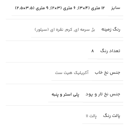
سایز
12 متری (4×3)
,
6 متری (3×2)
,
9 متری (3.5×2.5)
رنگ زمینه
بژ
,
سرمه ای
,
کرم
,
نقره ای (سیلور)
تعداد رنگ
8
جنس نخ خاب
آکریلیک هیت ست
جنس نخ تار و پود
پلی استر و پنبه
پالت رنگ
پالت 11