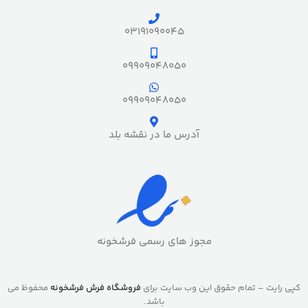
03191090045
09909048050
09909048050
آدرس ما در نقشه بلد
مجوز های رسمی فرشخونه
کپی رایت – تمام حقوق این وب سایت برای
فروشگاه فرش فرشخونه
محفوظ می
باشد.