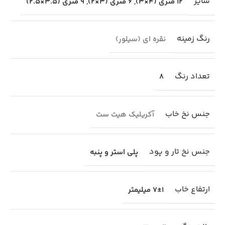
سایز
12 متری (4×3)
,
6 متری (3×2)
,
9 متری (3.5×2.5)
رنگ زمینه
نقره ای (سیلور)
تعداد رنگ
8
جنس نخ خاب
آکریلیک هیت ست
جنس نخ تار و پود
پلی استر و پنبه
ارتفاع خاب
7±1 میلیمتر