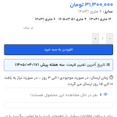
31,300,000
تومان
سایز
6 متری (3×2)
12 متری (4×3)
9 متری (3.5×2.5)
6 متری (3×2)
صاف
+
-
افزودن به سبد خرید
📅 تاریخ آخرین تغییر قیمت:
سه هفته پیش (1405/04/17)
⏱ زمان ارسال: در صورت موجودی 1 الی 3 روز - در صورت نیاز به بافت
10 الی 15 روز ارسال می گردد
6
نفر در حال مشاهده این محصول هستند!
برای دریافت اطلاعات بیشتر یا راهنمای خرید با ما تماس بگیرید یا در