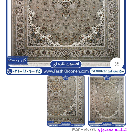
بزرگنمایی تصویر
شناسه محصول:
35F301022N