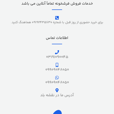
خدمات فروش فرشخونه تماماً آنلاین می باشد
برای خرید حضوری از روز قبل با شماره 09192435630 هماهنگ کنید.
اطلاعات تماس
03191090045
09909048050
09909048050
آدرس ما در نقشه بلد