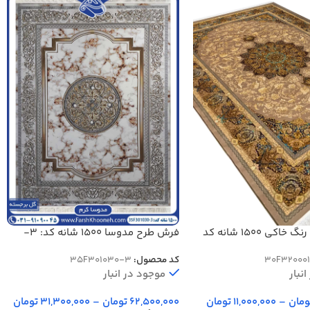
فرش تندیس رنگ خاکی 1500 شانه کد
فرش طرح مدوسا 1500 شانه کد: 3-
301030
30F320001
کد محصول:
35F301030-3
نبار
موجود در انبار
ومان
–
11,000,000
تومان
62,500,000
تومان
–
31,300,000
تومان