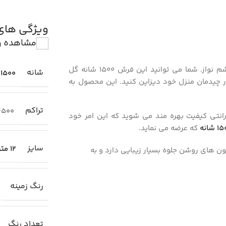
ویژگی ها
مشاهده و
فرش طرح میراث 1500 شانه با قیمت بسیار مناسب و طرح بسیار چشم نواز. شما می توانید این فرش 1500 شانه گل
شانه
1500
 در چیدمان منزل خود دیزاین کنید. این محصول به
تراکم
4500
انتی کیفیت بهره مند می شوید که این امر خود
که عرضه می نماید.
سایز
12 متری (4×3)
 های روشن جلوه بسیار زیبایی دارد و به
رنگ زمینه
تعداد رنگ