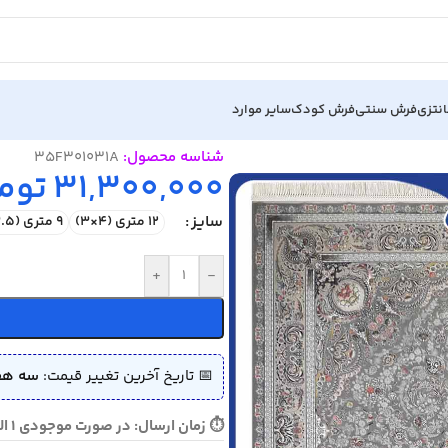
نتزی
فرش سنتی
فرش کودک
سایر موارد
شناسه محصول:
35F301031A
31,300,000
توم
سایز
12 متری (4×3)
9 متری (3.5×2.5)
+
-
📅 تاریخ آخرین تغییر قیمت:
سه هفته پی
⏱ زمان ارسال: در صورت موجودی 1 الی 3 روز - در صورت نیاز به بافت 10 الی 15 روز ارسال می گردد