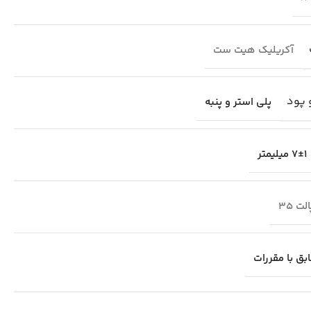
آکریلیک هیت ست
 پود
پلی استر و پنبه
7±1 میلیمتر
لت 35
بق با مقررات