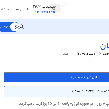
پشتیبانی 24/7
ارسال به سراسر کشو
03191090045
0
تومان
ان
6 متری (3×2)
صاف
افزودن به سبد خرید
ش (1405/04/17)