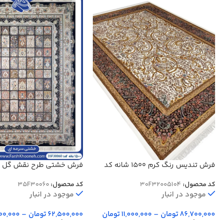
فرش تندیس رنگ کرم 1500 شانه کد
2000005104
رنگ سرمه ای کد 30060
کد محصول:
30F32005104
کد محصول:
35F30060
موجود در انبار
موجود در انبار
86,700,000
تومان
–
11,000,000
تومان
62,500,000
تومان
–
00,000