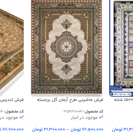
فرش خشتی طرح نقش گل 1500 شانه
فرش ماشینی طرح آرمان گل برجسته
1500 شانه کد 301021
2000000112
کد محصول:
35F301021
کد محصول:
12
موجود در انبار
موجود در ا
31,3
تومان
62,500,000
تومان
–
31,300,000
تومان
86,700,000
ت