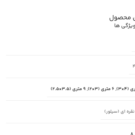
ی محصول
یژگی ها
,
6 متری (3×2)
,
9 متری (3.5×2.5)
نقره ای (سیلور)
8