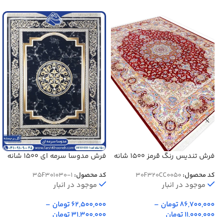
فرش تندیس رنگ قرمز 1500 شانه
فرش مدوسا سرمه ای 1500 شانه
کد 20CC0050
کد: 1-301030
کد محصول:
30F320CC0050
کد محصول:
35F301030-1
موجود در انبار
موجود در انبار
86,700,000
تومان
–
62,500,000
تومان
–
11,000,000
تومان
31,300,000
تومان