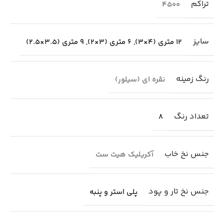
تراکم
4500
سایز
12 متری (4×3)
,
6 متری (3×2)
,
9 متری (3.5×2.5)
رنگ زمینه
نقره ای (سیلور)
تعداد رنگ
8
جنس نخ خاب
آکریلیک هیت ست
جنس نخ تار و پود
پلی استر و پنبه