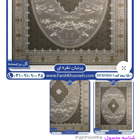
بزرگنمایی تصویر
شناسه محصول:
35F301024N