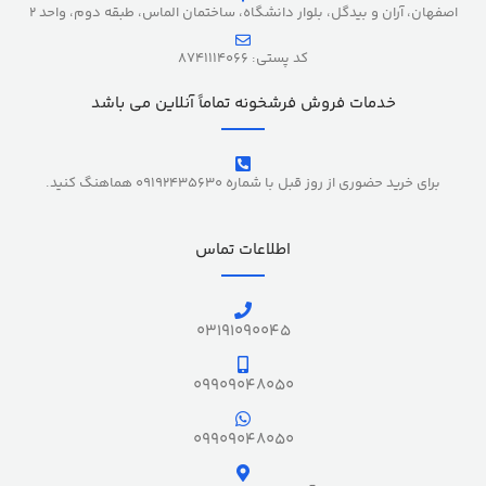
اصفهان، آران و بیدگل، بلوار دانشگاه، ساختمان الماس، طبقه دوم، واحد 2
کد پستی: 8741114066
خدمات فروش فرشخونه تماماً آنلاین می باشد
برای خرید حضوری از روز قبل با شماره 09192435630 هماهنگ کنید.
اطلاعات تماس
03191090045
09909048050
09909048050