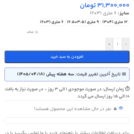
31,300,000
تومان
سایز
6 متری (3×2)
12 متری (4×3)
9 متری (3.5×2.5)
6 متری (3×2)
صاف
+
-
افزودن به سبد خرید
📅 تاریخ آخرین تغییر قیمت:
سه هفته پیش (1405/04/18)
⏱ زمان ارسال: در صورت موجودی 1 الی 3 روز - در صورت نیاز به بافت
10 الی 15 روز ارسال می گردد
5
نفر در حال مشاهده این محصول هستند!
برای دریافت اطلاعات بیشتر یا راهنمای خرید با ما تماس بگیرید یا در