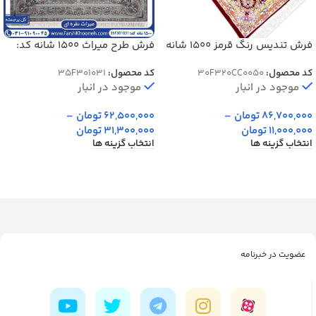
فرش تندیس رنگ قرمز 1500 شانه
فرش طرح میراث 1500 شانه کد:
کد 20CC0050
301031
کد محصول:
30F320CC0050
کد محصول:
35F301031
موجود در انبار
موجود در انبار
86,700,000
تومان
–
62,500,000
تومان
–
11,000,000
تومان
31,300,000
تومان
انتخاب گزینه ها
انتخاب گزینه ها
عضویت در خبرنامه