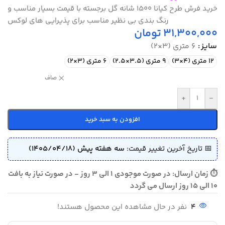
خرید فرش طرح کیانا 1500 شانه گل برجسته با قیمت بسیار مناسب و
رنگ بندی بی نظیر مناسب برای پذیرایی های لوکس
31,300,000
تومان
سایز
6 متری (3×2)
12 متری (4×3)
9 متری (3.5×2.5)
6 متری (3×2)
صاف
+
-
افزودن به سبد خرید
📅 تاریخ آخرین تغییر قیمت:
سه هفته پیش (1405/04/18)
⏱ زمان ارسال: در صورت موجودی 1 الی 3 روز - در صورت نیاز به بافت
10 الی 15 روز ارسال می گردد
4
نفر در حال مشاهده این محصول هستند!