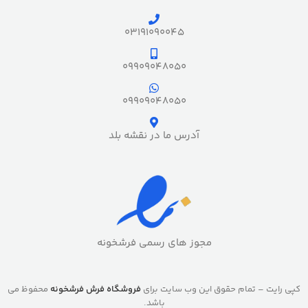
03191090045
09909048050
09909048050
آدرس ما در نقشه بلد
مجوز های رسمی فرشخونه
کپی رایت – تمام حقوق این وب سایت برای
فروشگاه فرش فرشخونه
محفوظ می
باشد.