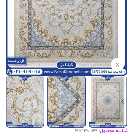
بزرگنمایی تصویر
شناسه محصول:
35F301026