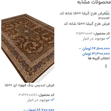
محصولات مشابه
فرش طرح گیشا 1500 شانه کد
30003
کد محصول:
35F30003
موجود در انبار
62,500,000
تومان
–
31,300,000
تومان
انتخاب گزینه ها
فرش تندیس رنگ قهوه ای 1500
شانه کد 2000001118
کد محصول:
30F32001118
موجود در انبار
86,700,000
تومان
–