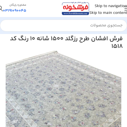
Skip to navigation
مشاوره رایگان
03191090045
Skip to main content
خانه
/
فرش ماشینی
/
فرش 1500 شانه
فرش افشان طرح رزگلد 1500 شانه 10 رنگ کد
1518