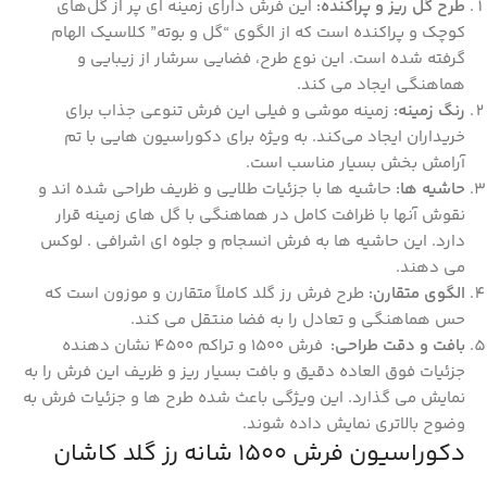
طرح گل ‌ریز و پراکنده
:
این فرش دارای زمینه ‌ای پر از گل‌های
کوچک و پراکنده است که از الگوی “گل و بوته” کلاسیک الهام
گرفته شده است. این نوع طرح، فضایی سرشار از زیبایی و
هماهنگی ایجاد می ‌کند.
رنگ زمینه
:
زمینه موشی و فیلی این فرش تنوعی جذاب برای
خریداران ایجاد می‌کند. به ‌ویژه برای دکوراسیون‌ هایی با تم
آرامش ‌بخش بسیار مناسب است.
حاشیه ‌ها
:
حاشیه‌ ها با جزئیات طلایی و ظریف طراحی شده‌ اند و
نقوش آنها با ظرافت کامل در هماهنگی با گل‌ های زمینه قرار
دارد. این حاشیه‌ ها به فرش انسجام و جلوه ‌ای اشرافی . لوکس
می‌ دهند.
الگوی متقارن
:
طرح فرش رز گلد کاملاً متقارن و موزون است که
حس هماهنگی و تعادل را به فضا منتقل می ‌کند.
بافت و دقت طراحی
:
فرش 1500 و تراکم 4500 نشان ‌دهنده
جزئیات فوق ‌العاده دقیق و بافت بسیار ریز و ظریف این فرش را به
نمایش می گذارد. این ویژگی باعث شده طرح‌ ها و جزئیات فرش به
‌وضوح بالاتری نمایش داده شوند.
دکوراسیون فرش 1500 شانه رز گلد کاشان