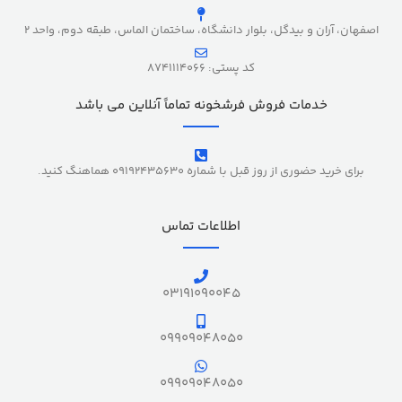
اصفهان، آران و بیدگل، بلوار دانشگاه، ساختمان الماس، طبقه دوم، واحد 2
کد پستی: 8741114066
خدمات فروش فرشخونه تماماً آنلاین می باشد
برای خرید حضوری از روز قبل با شماره 09192435630 هماهنگ کنید.
اطلاعات تماس
03191090045
09909048050
09909048050