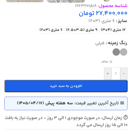
شناسه محصول:
16F3201518
27,400,000
تومان
سایز
6 متری (3×2)
12 متری (4×3)
9 متری (3.5×2.5)
6 متری (3×2)
رنگ زمینه
فیلی
صاف
+
-
افزودن به سبد خرید
📅 تاریخ آخرین تغییر قیمت:
سه هفته پیش (1405/04/17)
⏱ زمان ارسال: در صورت موجودی 1 الی 3 روز - در صورت نیاز به بافت
10 الی 15 روز ارسال می گردد