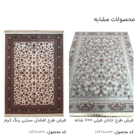
محصولات مشابه
فرش طرح جانان فیلی 700 شانه
فرش طرح افشان سنتی رنگ کرم
تراکم 2550 کد 70022
700 شانه تراکم 2550 کد 70132
کد محصول:
18F710022
کد محصول:
17F70132