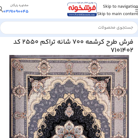
Skip to navigation
مشاوره رایگان
03191090045
Skip to main content
خانه
/
فرش ماشینی
/
فرش 700 شانه
فرش طرح کرشمه 700 شانه تراکم 2550 کد
7101402