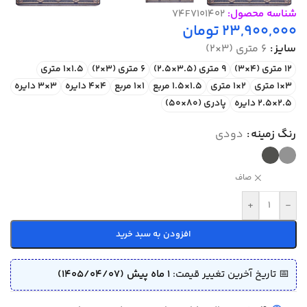
شناسه محصول:
74F7101402
23,900,000
تومان
سایز
6 متری (3×2)
12 متری (4×3)
9 متری (3.5×2.5)
6 متری (3×2)
1.5×1 متری
3×1 متری
2×1 متری
1.5×1.5 مربع
1×1 مربع
4×4 دایره
3×3 دایره
2.5×2.5 دایره
پادری (80×50)
رنگ زمینه
دودی
صاف
+
-
افزودن به سبد خرید
📅 تاریخ آخرین تغییر قیمت:
1 ماه پیش (1405/04/07)