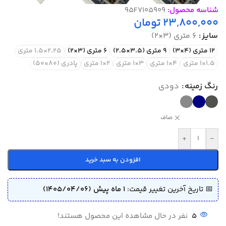
شناسه محصول:
95F7105909
23,800,000
تومان
سایز
6 متری (3×2)
12 متری (4×3)
9 متری (3.5×2.5)
6 متری (3×2)
2.25×1.5 متری
1.5×1 متری
4×1 متری
3×1 متری
2×1 متری
پادری (80×50)
رنگ زمینه
دودی
صاف
+
-
افزودن به سبد خرید
📅 تاریخ آخرین تغییر قیمت:
1 ماه پیش (1405/04/06)
5
نفر در حال مشاهده این محصول هستند!