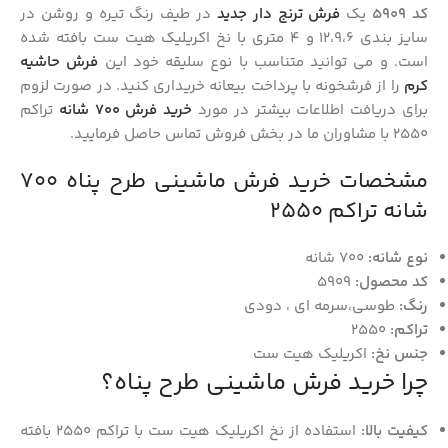
کد 5909
یک
فرش ترنج دار جدید
در طیف رنگ تیره و روشن در
سایز بندی 12،9،6 و 4 متری با نخ اکریلیک هیت ست بافته شده
است. و می توانید متناسب با نوع سلیقه خود این
فرش حاشیه
کرم
را از فرشخونه با پرداخت بیعانه خریداری کنید. در صورت لزوم
برای دریافت اطلاعات بیشتر در مورد
خرید فرش 700 شانه
تراکم
2550 با مشاوران ما در بخش فروش تماس حاصل فرمایید.
مشخصات خرید فرش ماشینی طرح پناه 700
شانه تراکم 2550
نوع شانه:
700 شانه
کد محصول:
5909
رنگ:
طوسی،سرمه ای ، دودی
تراکم:
2550
جنس نخ:
اکریلیک هیت ست
چرا خرید فرش ماشینی طرح پناه؟
کیفیت بالا:
استفاده از نخ اکریلیک هیت ست با تراکم 2550 بافته