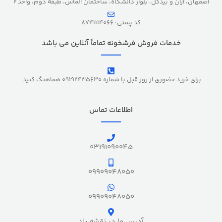
اصفهان، آران و بیدگل، بلوار دانشگاه، ساختمان الماس، طبقه دوم، واحد 2
کد پستی: 8741114066
خدمات فروش فرشخونه تماماً آنلاین می باشد
برای خرید حضوری از روز قبل با شماره 09192435630 هماهنگ کنید.
اطلاعات تماس
03191090045
09909048050
09909048050
آدرس ما در نقشه بلد