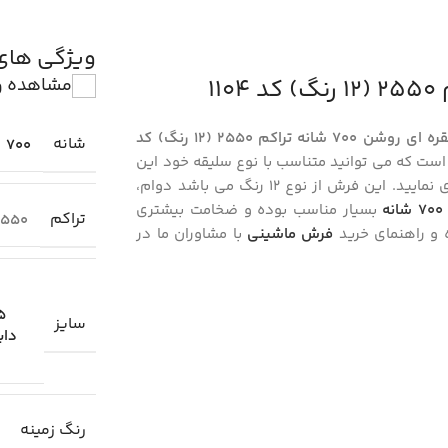
ویژگی ها
مشاهده و
فرش افشان طرح کارن رنگ زمینه سرمه ای دودی، نقره ای تیره و نقره ای روشن 700 شانه تراکم 2550 (12 رنگ) کد
شانه
700
جدید را با پرداخت بیعانه در فرشخونه انتخاب و خریداری نمایید. این فرش از نوع 12 رنگ می باشد دوام،
ه
بسیار مناسب بوده و ضخامت بیشتری
تراکم
2550
ه و راهنمای خرید
فرش ماشینی
با مشاوران ما در
.25
سایز
دای
رنگ زمینه