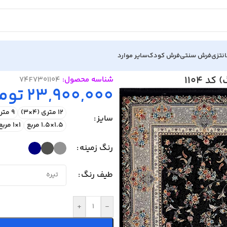
نتزی
فرش سنتی
فرش کودک
سایر موارد
شناسه محصول:
74F7301104
23,900,000
توم
12 متری (4×3)
9 متری (3.5×2.5)
سایز
1.5×1.5 مربع
1×1 مربع
رنگ زمینه
طیف رنگ
+
-