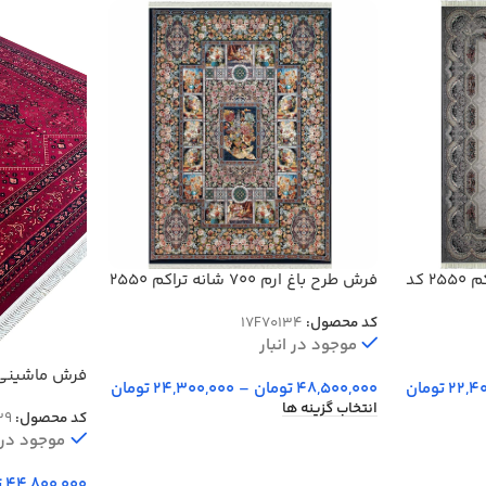
فرش 700 شانه هالیدی تراکم 2550 کد
فرش طرح باغ ارم 700 شانه تراکم 2550
کد 70134
کد محصول:
17F70134
موجود در انبار
فرش ماشینی 
22,4
تومان
48,500,000
تومان
–
24,300,000
تومان
700 شانه کد 939
انتخاب گزینه ها
کد محصول:
39
موجود در ا
44,800,000
ت