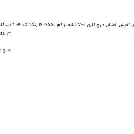
7 شانه تراکم 2550 (12 رنگ) کد 1104”
دیدگاه
فقط
هیچ د