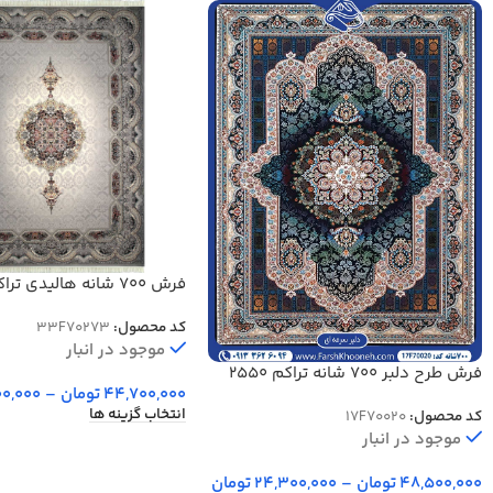
70288
کد محصول:
33F70273
موجود در انبار
فرش طرح دلبر 700 شانه تراکم 2550
44,700,000
تومان
–
00,000
کد 70020
انتخاب گزینه ها
کد محصول:
17F70020
موجود در انبار
48,500,000
تومان
–
24,300,000
تومان