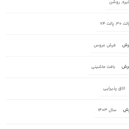
یره
,
روشن
لت 30
,
پالت 74
رش
فرش عروس
رش
بافت ماشینی
اتاق پذیرایی
رش
سال 1403