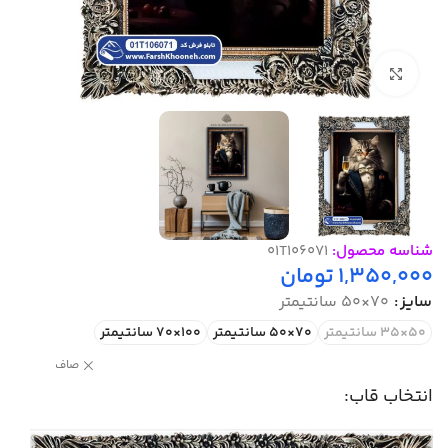
بزرگنمایی تصویر
شناسه محصول:
01T106071
1,350,000
تومان
سایز
70×50 سانتیمتر
50×35 سانتیمتر
70×50 سانتیمتر
100×70 سانتیمتر
صاف
انتخاب قاب: