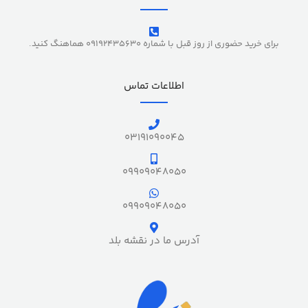
برای خرید حضوری از روز قبل با شماره 09192435630 هماهنگ کنید.
اطلاعات تماس
03191090045
09909048050
09909048050
آدرس ما در نقشه بلد