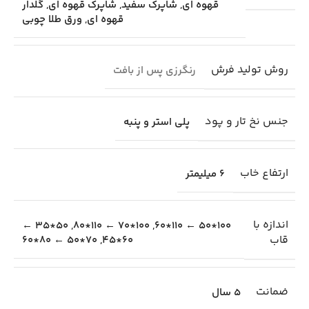
قهوه ای
,
شاپرک سفید
,
شاپرک قهوه ای
,
گلدار
قهوه ای
,
ورق طلا چوبی
روش تولید فرش
رنگرزی پس از بافت
جنس نخ تار و پود
پلی استر و پنبه
ارتفاع خاب
6 میلیمتر
اندازه با
50*35 ←
,
100*70 ← 110*80
,
100*50 ← 110*60
قاب
70*50 ← 80*60
,
60*45
ضمانت
5 سال