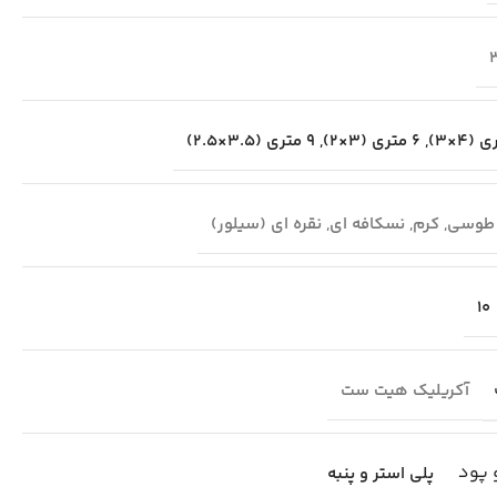
,
6 متری (3×2)
,
9 متری (3.5×2.5)
طوسی
,
کرم
,
نسکافه ای
,
نقره ای (سیلور)
10
آکریلیک هیت ست
 پود
پلی استر و پنبه