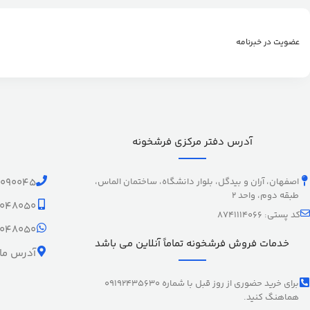
عضویت در خبرنامه
آدرس دفتر مرکزی فرشخونه
اصفهان، آران و بیدگل، بلوار دانشگاه، ساختمان الماس،
1090045
طبقه دوم، واحد 2
9048050
کد پستی: 8741114066
9048050
خدمات فروش فرشخونه تماماً آنلاین می باشد
آدرس ما 
برای خرید حضوری از روز قبل با شماره 09192435630
هماهنگ کنید.