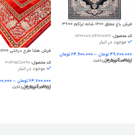
فرش باغ معلق 1200 شانه تراکم 3600
کد محصول:
11F220118,16F2201726
موجود در انبار
ف
49,700,000
تومان
–
24,900,000
تومان
77 رج دستبافت کد 25CS0290
انتخاب گزینه ها
پرداخت پیش‌پرداخت
کد محصول:
30F25CS0290
موجود در انبار
64,700,000
تومان
–
00,000
انتخاب گزینه ها
پرداخت پیش‌پرداخت