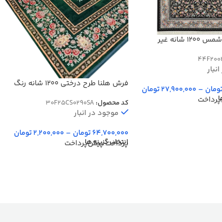
فرش افشان شمس 1200 شانه غیر
44F200
نبار
فرش هلنا طرح درختی 1200 شانه رنگ
ومان
–
27,900,000
تومان
سبز 77 رج دستبافت کد 25CS0290
ا
پرداخت
کد محصول:
30F25CS0290SA
موجود در انبار
64,700,000
تومان
–
2,200,000
تومان
انتخاب گزینه ها
پرداخت پیش‌پرداخت