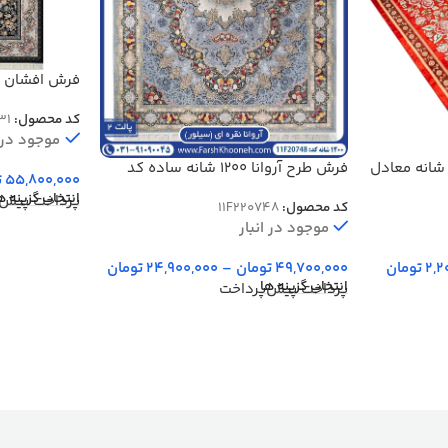
برجسته کد 20031
کد محصول:
31
موجود در ا
رش هلنا طرح درختی 1200 شانه معادل
فرش طرح آروانا 1200 شانه ساده کد
55,800,000
ت
748
انتخاب گزینه ه
پرداخت پیش‌
کد محصول:
11F220748
موجود در انبار
2,2
تومان
49,700,000
تومان
–
24,900,000
تومان
انتخاب گزینه ها
پرداخت پیش‌پرداخت