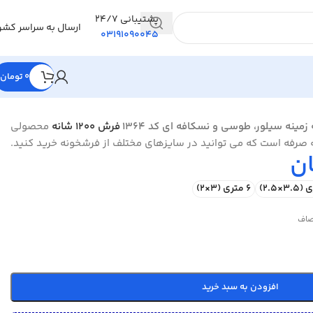
پشتیبانی 24/7
ارسال به سراسر کشو
03191090045
0
تومان
زمینه سیلور، طوسی و نسکافه ای
کد 1364
فرش 1200 شانه
محصولی
ه صرفه است که می توانید در سایزهای مختلف از فرشخونه خرید کنید.
ن
6 متری (3×2)
اف
افزودن به سبد خرید