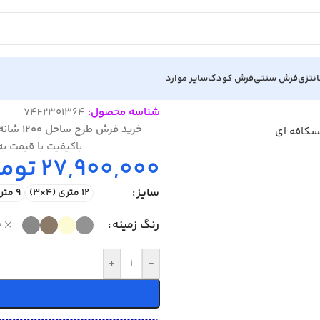
نتزی
فرش سنتی
فرش کودک
سایر موارد
شناسه محصول:
74F2301364
خرید فرش طرح ساحل 1200 شانه
باکیفیت با قیمت ب
27,900,000
توما
سایز
12 متری (4×3)
9 متری (3.5×2.5)
رنگ زمینه
ص
+
-