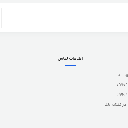
اطلاعات تماس
0319
0990
0990
در نقشه بلد