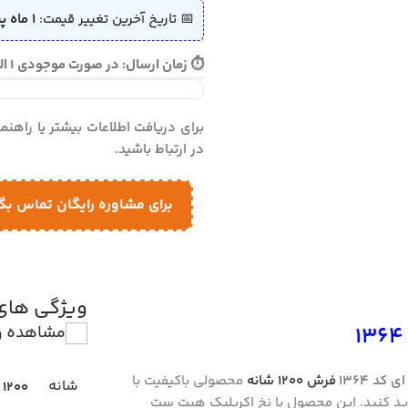
📅 تاریخ آخرین تغییر قیمت:
1 ماه پیش (1405/04/07)
⏱ زمان ارسال: در صورت موجودی 1 الی 2 روز - در صورت نیاز به بافت 10 الی 12 روز ارسال می گردد
برای دریافت اطلاعات بیشتر یا راهن
در ارتباط باشید.
برای مشاوره رایگان تماس بگ
ویژگی ها
مشاهده و
ای
کد 1364
فرش 1200 شانه
محصولی باکیفیت با
شانه
1200
ید کنید. این محصول با نخ اکریلیک هیت ست