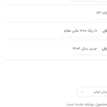
لت 74
ش
10 رنگ 1200 عالی مقام
رش
جدید
,
سال 1404
 محصول نوشته نشده است.