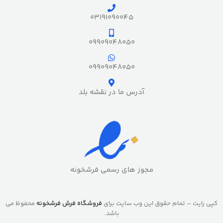
03191090045
09909048050
09909048050
آدرس ما در نقشه بلد
مجوز های رسمی فرشخونه
کپی رایت – تمام حقوق این وب سایت برای
فروشگاه فرش فرشخونه
محفوظ می
باشد.