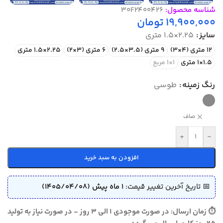
شناسه محصول:
30F2400426
19,900,000
تومان
سایز
2.25×1.5 متری
12 متری (4×3)
9 متری (3.5×2.5)
6 متری (3×2)
2.25×1.5 متری
1.5×1 متری
1×1 مربع
رنگ زمینه
طوسی
صاف
+
-
افزودن به سبد خرید
📅 تاریخ آخرین تغییر قیمت:
1 ماه پیش (1405/04/08)
⏱ زمان ارسال: در صورت موجودی 1 الی 3 روز - در صورت نیاز به تولید