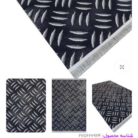
بزرگنمایی تصویر
شناسه محصول:
27G620924