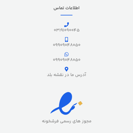
اطلاعات تماس
03191090045
09909048050
09909048050
آدرس ما در نقشه بلد
مجوز های رسمی فرشخونه