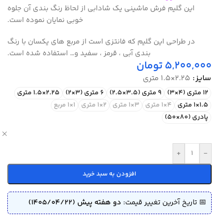
این گلیم فرش ماشینی یک شادابی از لحاظ رنگ بندی آن جلوه
خوبی نمایان نموده است.
در طراحی این گلیم که فانتزی است از مربع های یکسان با رنگ
بندی آبی ، قرمز ، سفید و… استفاده شده است.
5,200,000
تومان
سایز
2.25×1.5 متری
12 متری (4×3)
9 متری (3.5×2.5)
6 متری (3×2)
2.25×1.5 متری
1.5×1 متری
4×1 متری
3×1 متری
2×1 متری
1×1 مربع
پادری (80×50)
ص
+
-
افزودن به سبد خرید
📅 تاریخ آخرین تغییر قیمت:
دو هفته پیش (1405/04/22)