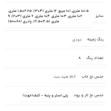
1.5×1 متری
,
1×1 مربع
,
12 متری (4×3)
,
2.25×1.5 متری
,
سایز
2×1 متری
,
3×1 متری
,
4×1 متری
,
6 متری (3×2)
,
9
متری (3.5×2.5)
,
پادری (80×50)
رنگ زمینه
دودی
تعداد رنگ
8
جنس نخ خاب
BCF هیت ست
جنس نخ تار و پود
پلی استر و پنبه – کنف(جوت)