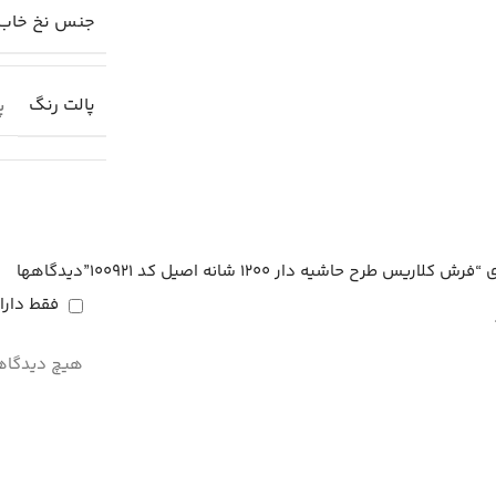
جنس نخ خاب
پالت رنگ
پا
رح حاشیه دار 1200 شانه اصیل کد 100921”
دیدگاهها
فقط دارا
هیچ دیدگاه