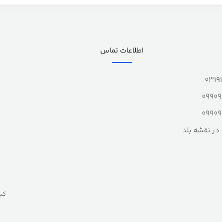
اطلاعات تماس
0319
0990
0990
در نقشه بلد
کپ