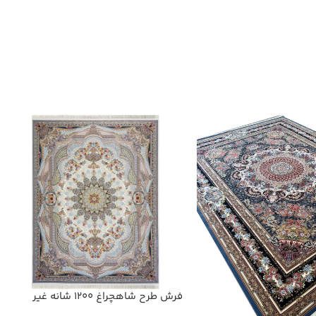
فرش طرح شاهچراغ 1200 شانه غیر
برجسته کد 20089