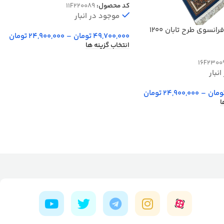
کد محصول:
11F220089
موجود در انبار
فرش فرشته فرانسوی طرح تابان 1200
49,700,000
تومان
–
24,900,000
تومان
انتخاب گزینه ها
16F2300
نبار
ومان
–
24,900,000
تومان
ا