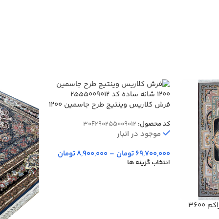
فرش کلاریس وینتیج طرح جاسمین 1200
شانه ساده کد 255009012
کد محصول:
30F290255009012
موجود در انبار
69,700,000
تومان
–
8,900,000
تومان
انتخاب گزینه ها