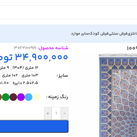
نتزی
فرش سنتی
فرش کودک
سایر موارد
شناسه محصول:
30F2100921
34,900,000
توم
12 متری (4×3)
9 متری (3.5×2.5)
سایز
3×1 متری
2×1 متری
2.5×2.5 دایره
1.80×1.20 متری
رنگ زمینه
+
-