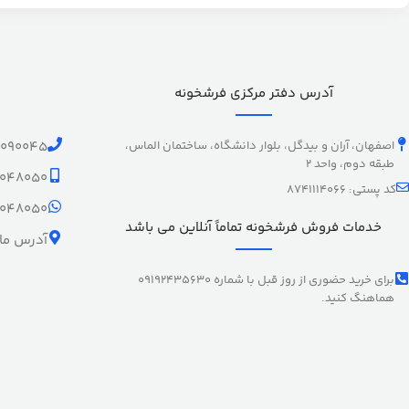
آدرس دفتر مرکزی فرشخونه
اصفهان، آران و بیدگل، بلوار دانشگاه، ساختمان الماس،
1090045
طبقه دوم، واحد 2
9048050
کد پستی: 8741114066
9048050
خدمات فروش فرشخونه تماماً آنلاین می باشد
آدرس ما 
برای خرید حضوری از روز قبل با شماره 09192435630
هماهنگ کنید.