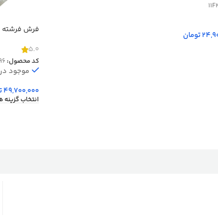
11F
24,9
تومان
شانه کد 30096
5.0
کد محصول:
96
موجود در ا
49,700,000
ت
انتخاب گزینه ه