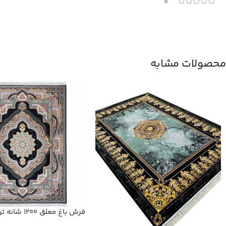
0
محصولات مشابه
فرش باغ معلق 1200 شانه تراکم 3600