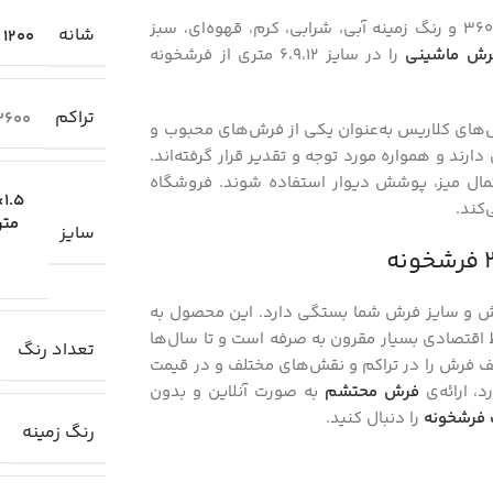
فرش کلاریس طرح حاشیه دار 1200 شانه اصیل کد 100921 با تراکم ۳۶۰۰ و رنگ زمینه آبی، شرابی، کرم، قهوه‌ای، سبز
شانه
1200
رش ماشینی
را در سایز ۶،۹،۱۲ متری از فرشخونه
تراکم
3600
ی‌باشد. فرش‌های کلاریس به‌عنوان یکی از فرش‌های محبوب و
رند و همواره مورد توجه و تقدیر قرار گرفته‌اند.
تمال میز، پوشش دیوار استفاده شوند. فروشگاه
1.5×1 متری
کند.
متری 
سایز
ش و سایز فرش شما بستگی دارد. این محصول به
ظ اقتصادی بسیار مقرون به صرفه است و تا سال‌ها
تعداد رنگ
تلف فرش را در تراکم و نقش‌های مختلف و در قیمت
، ارائه‌ی
فرش محتشم
به صورت آنلاین و بدون
 فرشخونه
را دنبال کنید.
رنگ زمینه