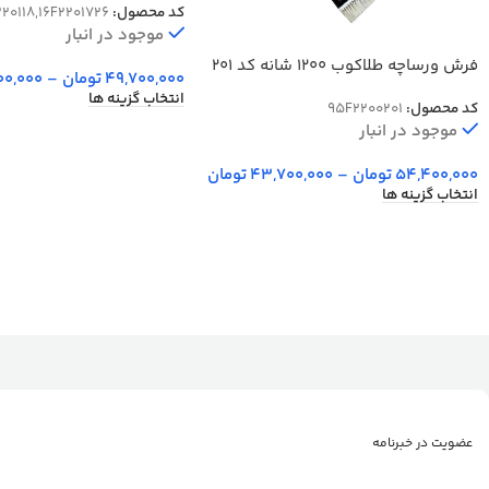
کد محصول:
220118,16F2201726
موجود در انبار
فرش ورساچه طلاکوب 1200 شانه کد 201
49,700,000
تومان
–
00,000
انتخاب گزینه ها
کد محصول:
95F2200201
موجود در انبار
54,400,000
تومان
–
43,700,000
تومان
انتخاب گزینه ها
عضویت در خبرنامه