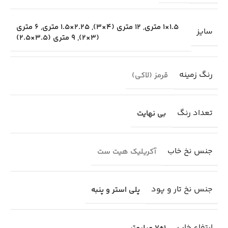
1.5×1 متری
,
12 متری (4×3)
,
2.25×1.5 متری
,
6 متری
سایز
(3×2)
,
9 متری (3.5×2.5)
رنگ زمینه
قرمز (لاکی)
تعداد رنگ
بی نهایت
جنس نخ خاب
آکریلیک هیت ست
جنس نخ تار و پود
پلی استر و پنبه
ارتفاع خاب