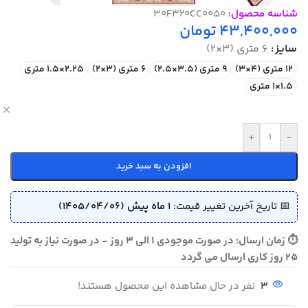
شناسه محصول:
30F320CC0050
43,400,000
تومان
سایز
6 متری (3×2)
12 متری (4×3)
9 متری (3.5×2.5)
6 متری (3×2)
2.25×1.5 متری
1.5×1 متری
ص
+
-
افزودن به سبد خرید
📅 تاریخ آخرین تغییر قیمت:
1 ماه پیش (1405/04/06)
⏱ زمان ارسال: در صورت موجودی 1 الی 3 روز - در صورت نیاز به تولید
25 روز کاری ارسال می گردد
3
نفر در حال مشاهده این محصول هستند!