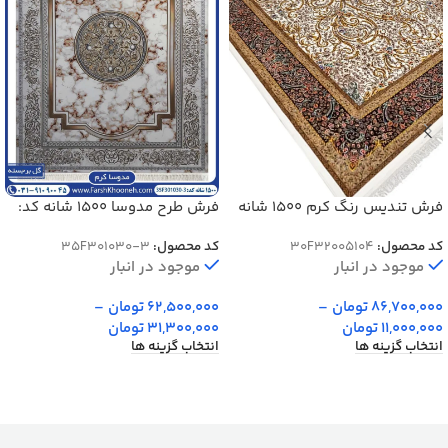
فرش تندیس رنگ کرم 1500 شانه
فرش طرح مدوسا 1500 شانه کد:
کد 2000005104
3-301030
کد محصول:
30F32005104
کد محصول:
35F301030-3
موجود در انبار
موجود در انبار
86,700,000
تومان
–
62,500,000
تومان
–
11,000,000
تومان
31,300,000
تومان
انتخاب گزینه ها
انتخاب گزینه ها