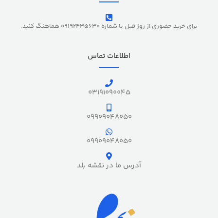
برای خرید حضوری از روز قبل با شماره 09192435630 هماهنگ کنید.
اطلاعات تماس
03191090045
09909048050
09909048050
آدرس ما در نقشه بلد