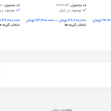
454
شانه کد 1452
کد محصول:
21F11454
کد محصول:
52
موجود در انبار
موجود در ا
24,3
تومان
48,600,000
تومان
–
24,300,000
تومان
48,600,000
ت
انتخاب گزینه ها
انتخاب گزینه ه
اطلاعات تماس