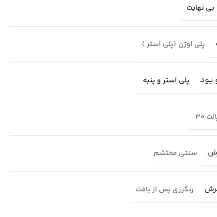
بی نهایت
پلی اوژن (پلی استر )
 پود
پلی استر و پنبه
لت 30
ش
سنتی محتشم
رش
رنگرزی پس از بافت