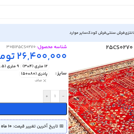
نتزی
فرش سنتی
فرش کودک
سایر موارد
اشیه کرم کد 25CS0270
شناسه محصول:
30B125CS0270
26,400,000
توم
12 متری (4×3)
9 متری (3.5×2.5)
سایز
پادری (80×50)
صاف
+
-
📅 تاریخ آخرین تغییر قیمت:
10 ماه پیش (1404/07/09)