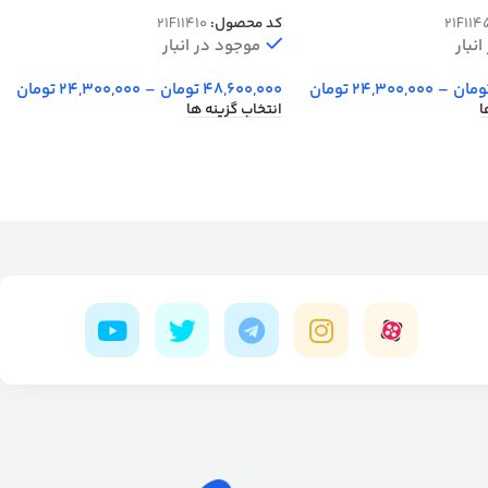
شانه کد 410
21F114
کد محصول:
21F11410
نبار
موجود در انبار
ومان
–
24,300,000
تومان
48,600,000
تومان
–
24,300,000
تومان
ا
انتخاب گزینه ها