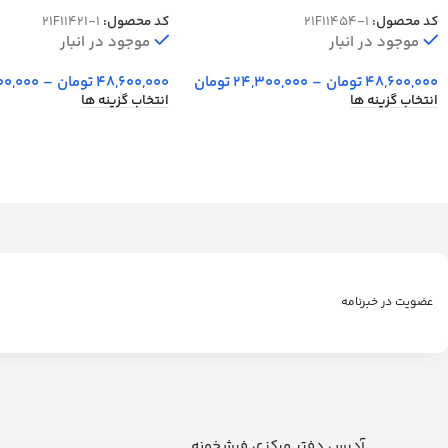
کد 1421
کد محصول:
21F11454-1
کد محصول:
21F11421-1
موجود در انبار
موجود در انبار
48,600,000
تومان
–
24,300,000
تومان
48,600,000
تومان
–
00,000
انتخاب گزینه ها
انتخاب گزینه ها
عضویت در خبرنامه
آدرس دفتر مرکزی فرشخونه