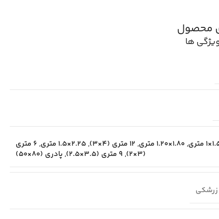
ی محصول
یژگی ها
×1 متری
,
1.80×1.20 متری
,
12 متری (4×3)
,
2.25×1.5 متری
,
6 متری
(3×2)
,
9 متری (3.5×2.5)
,
پادری (80×50)
زرشکی