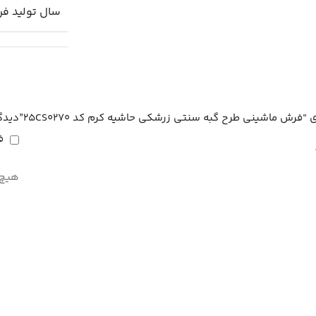
سال تولید ف
“فرش ماشینی طرح گبه سنتی زرشکی حاشیه کرم کد 25CS0270”
دیدگ
ف
هیچ 