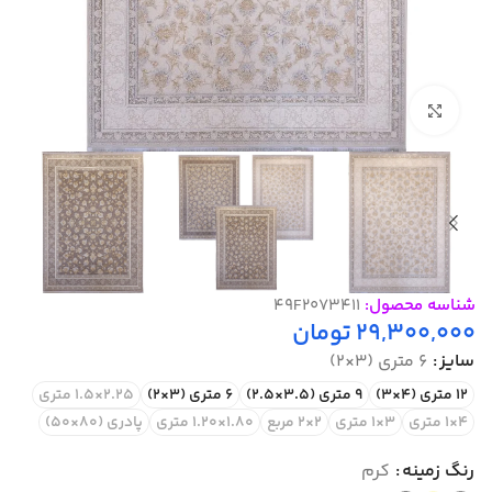
بزرگنمایی تصویر
شناسه محصول:
49F2073411
29,300,000
تومان
سایز
6 متری (3×2)
12 متری (4×3)
9 متری (3.5×2.5)
6 متری (3×2)
2.25×1.5 متری
4×1 متری
3×1 متری
2×2 مربع
1.80×1.20 متری
پادری (80×50)
رنگ زمینه
کرم