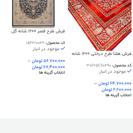
فرش طرح قصر 1200 شانه گل
برجسته کد 10032
کد محصول:
15F210032
موجود در انبار
فرش هلنا طرح درختی 1200 شانه
معادل 77 رج دستبافت کد
56,700,000
تومان
–
کد محصول:
30F25CS0290
25CS0290
28,400,000
تومان
موجود در انبار
انتخاب گزینه ها
64,700,000
تومان
–
2,200,000
تومان
انتخاب گزینه ها