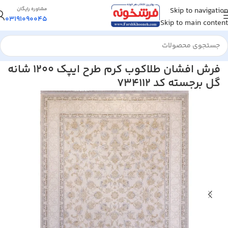
Skip to navigation
مشاوره رایگان
03191090045
Skip to main content
خانه
/
فرش ماشینی
/
فرش 1200 شانه
فرش افشان طلاکوب کرم طرح ایپک 1200 شانه
گل برجسته کد 734112