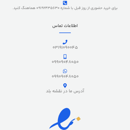
برای خرید حضوری از روز قبل با شماره 09192435630 هماهنگ کنید.
اطلاعات تماس
03191090045
09909048050
09909048050
آدرس ما در نقشه بلد