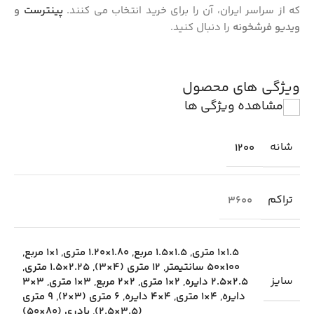
که از سراسر ایران، آن را برای خرید انتخاب می کنند.
پینترست
و
ویدیو فرشخونه
را دنبال کنید.
ویژگی های محصول
مشاهده ویژگی ها
شانه
1200
تراکم
3600
1.5×1 متری
,
1.5×1.5 مربع
,
1.80×1.20 متری
,
1×1 مربع
,
100×50 سانتیمتر
,
12 متری (4×3)
,
2.25×1.5 متری
,
سایز
2.5×2.5 دایره
,
2×1 متری
,
2×2 مربع
,
3×1 متری
,
3×3
دایره
,
4×1 متری
,
4×4 دایره
,
6 متری (3×2)
,
9 متری
(3.5×2.5)
,
پادری (80×50)