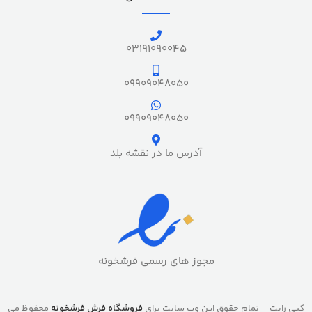
03191090045
09909048050
09909048050
آدرس ما در نقشه بلد
مجوز های رسمی فرشخونه
کپی رایت – تمام حقوق این وب سایت برای
فروشگاه فرش فرشخونه
محفوظ می