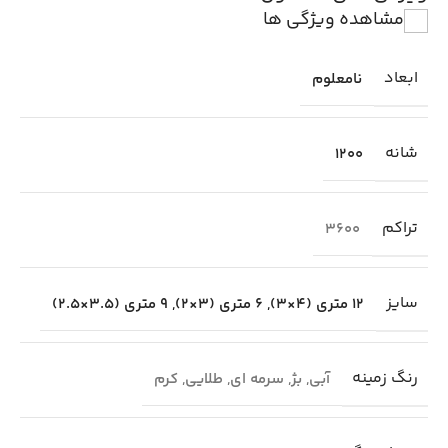
مشاهده ویژگی ها
ابعاد
نامعلوم
شانه
1200
تراکم
3600
سایز
12 متری (4×3)
,
6 متری (3×2)
,
9 متری (3.5×2.5)
رنگ زمینه
آبی
,
بژ
,
سرمه ای
,
طلایی
,
کرم