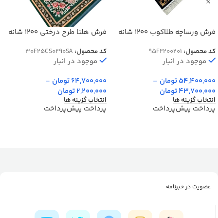
فرش ورساچه طلاکوب 1200 شانه
فرش هلنا طرح درختی 1200 شانه
کد 201
رنگ سبز 77 رج دستبافت کد
کد محصول:
95F2200201
کد محصول:
30F25CS0290SA
25CS0290
موجود در انبار
موجود در انبار
54,400,000
تومان
–
64,700,000
تومان
–
43,700,000
تومان
2,200,000
تومان
انتخاب گزینه ها
انتخاب گزینه ها
پرداخت پیش‌پرداخت
پرداخت پیش‌پرداخت
عضویت در خبرنامه