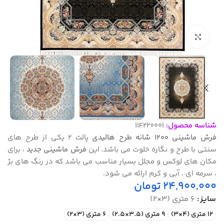
بزرگنمایی تصویر
شناسه محصول:
11F220001
فرش ماشینی 1200 شانه طرح هالیدی
پالت 2 یکی از طرح های
سنتی با طرح و نگاره خلوت می باشد. این
فرش ماشینی جدید
، برای
مکان های لوکس و مجلل بسیار مناسب می باشد که در رنگ های بژ
، سرمه ای ، آبی و کرم ارائه می شود.
24,900,000
تومان
سایز
6 متری (3×2)
12 متری (4×3)
9 متری (3.5×2.5)
6 متری (3×2)