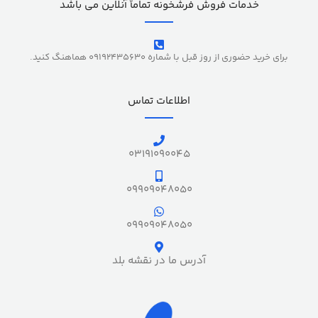
خدمات فروش فرشخونه تماماً آنلاین می باشد
برای خرید حضوری از روز قبل با شماره 09192435630 هماهنگ کنید.
اطلاعات تماس
03191090045
09909048050
09909048050
آدرس ما در نقشه بلد