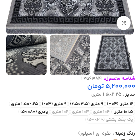
بزرگنمایی تصویر
شناسه محصول:
27G610841
5,200,000
تومان
سایز
2.25×1.5 متری
12 متری (4×3)
9 متری (3.5×2.5)
6 متری (3×2)
2.25×1.5 متری
1.5×1 متری
4×1 متری
3×1 متری
2×1 متری
پادری (80×50)
یک جفت پشتی (100×50)
رنگ زمینه
نقره ای (سیلور)