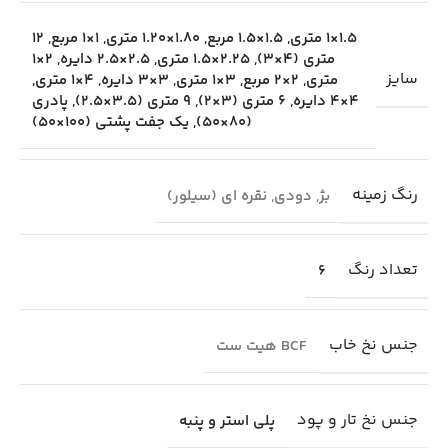
1.5×1 متری
,
1.5×1.5 مربع
,
1.80×1.20 متری
,
1×1 مربع
,
12
متری (4×3)
,
2.25×1.5 متری
,
2.5×2.5 دایره
,
2×1
سایز
متری
,
2×2 مربع
,
3×1 متری
,
3×3 دایره
,
4×1 متری
,
4×4 دایره
,
6 متری (3×2)
,
9 متری (3.5×2.5)
,
پادری
(80×50)
,
یک جفت پشتی (100×50)
رنگ زمینه
بژ
,
دودی
,
نقره ای (سیلور)
تعداد رنگ
6
جنس نخ خاب
BCF هیت ست
جنس نخ تار و پود
پلی استر و پنبه