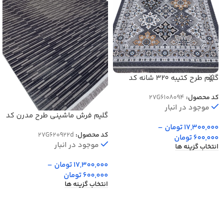
گلیم طرح کتیبه 320 شانه کد
27G6108094
کد محصول:
27G6108094
موجود در انبار
گلیم فرش ماشینی طرح مدرن کد
922d
17,300,000
تومان
–
کد محصول:
27G620922d
600,000
تومان
موجود در انبار
انتخاب گزینه ها
17,300,000
تومان
–
600,000
تومان
انتخاب گزینه ها