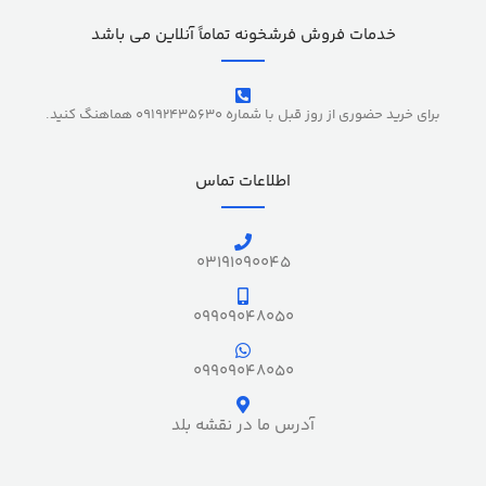
خدمات فروش فرشخونه تماماً آنلاین می باشد
برای خرید حضوری از روز قبل با شماره 09192435630 هماهنگ کنید.
اطلاعات تماس
03191090045
09909048050
09909048050
آدرس ما در نقشه بلد