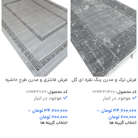
فرش ترک و مدرن رنگ نقره ای گل
فرش فانتزی و مدرن طرح حاشیه
برجسته کد 41142N
ورساچه رنگ نقره ای کد 41189N
کد محصول:
22M441142n
کد محصول:
22M441189
موجود در انبار
موجود در انبار
34,700,000
تومان
–
34,700,000
تومان
–
700,000
تومان
700,000
تومان
انتخاب گزینه ها
انتخاب گزینه ها