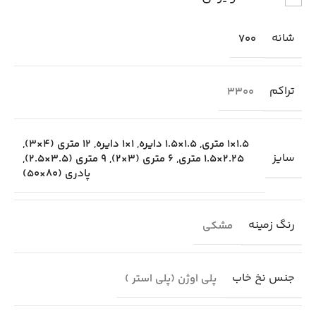
شانه
700
تراکم
3300
1.5×1 متری
,
1.5×1.5 دایره
,
1×1 دایره
,
12 متری (4×3)
,
سایز
2.25×1.5 متری
,
6 متری (3×2)
,
9 متری (3.5×2.5)
,
پادری (80×50)
رنگ زمینه
مشکی
جنس نخ خاب
پلی اوژن (پلی استر )