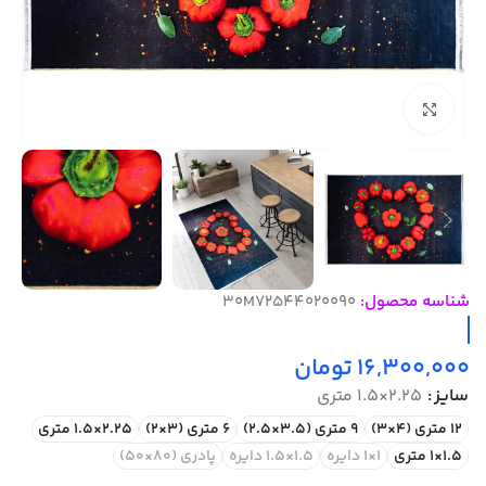
بزرگنمایی تصویر
شناسه محصول:
30M72544020090
16,300,000
تومان
سایز
2.25×1.5 متری
12 متری (4×3)
9 متری (3.5×2.5)
6 متری (3×2)
2.25×1.5 متری
1.5×1 متری
1×1 دایره
1.5×1.5 دایره
پادری (80×50)