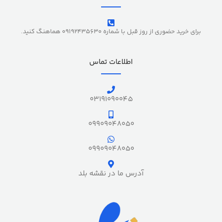
برای خرید حضوری از روز قبل با شماره 09192435630 هماهنگ کنید.
اطلاعات تماس
03191090045
09909048050
09909048050
آدرس ما در نقشه بلد