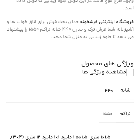
وجود طرح موج مانند در این فرش جلوه زیبایی به فرش داده
است.
فروشگاه اینترنتی فرشخونه
جدای بحث فرش برای اتاق خواب ها و
آشپزخانه شما فرش ترک و مدرن 440 شانه تراکم 1550 را پیشنهاد
می دهد تا جلوه زیبایی به منزل شما دهد.
ویژگی های محصول
مشاهده ویژگی ها
شانه
440
تراکم
1550
1.5×1 متری
,
1.5×1.5 دایره
,
1×1 دایره
,
12 متری (4×3)
,