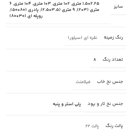
2.25×1.5 متری
,
2×1 متری
,
3×1 متری
,
4×1 متری
,
6
سایز
متری (3×2)
,
9 متری (3.5×2.5)
,
پادری (80×50)
,
روپله ای (30×80)
رنگ زمینه
نقره ای (سیلور)
تعداد رنگ
8
جنس نخ خاب
فیلامنت
جنس نخ تار و پود
پلی استر و پنبه
پالت رنگ
پالت 22