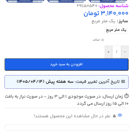
شناسه محصول:
69S50540
3,140,000
تومان
سایز
یک متر مربع
یک متر مربع
صاف
+
-
افزودن به سبد خرید
📅 تاریخ آخرین تغییر قیمت:
سه هفته پیش (1405/04/14)
⏱ زمان ارسال: در صورت موجودی 1 الی 3 روز - در صورت نیاز به بافت
10 الی 15 روز ارسال می گردد
5
نفر در حال مشاهده این محصول هستند!