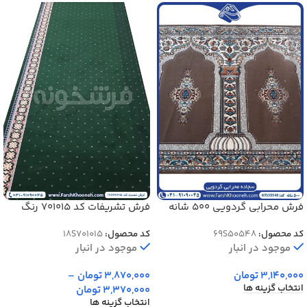
فرش محرابی گردویی 500 شانه
فرش تشریفات کد 701015 رنگ
کد 50548
سبز حاشیه کرم 700 شانه
کد محصول:
69S50548
کد محصول:
18S701015
موجود در انبار
موجود در انبار
3,140,000
تومان
3,870,000
تومان
–
انتخاب گزینه ها
3,370,000
تومان
انتخاب گزینه ها