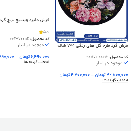
کد 770011
5.0
کد محصول:
22F770011D
موجود در انبار
فرش گرد طرح گل های رنگی 700 شانه
کد 7300216
6,490,000
تومان
–
890,000
کد محصول:
30M7300216
انتخاب گزینه ها
موجود در انبار
42,500,000
تومان
–
4,700,000
تومان
انتخاب گزینه ها