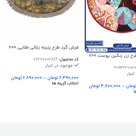
فرش گرد طرح پتینه زغالی طلایی 700
شانه کد 770028ZT
فرش دایره طرح زن رنگین پوست 700
کد محصول:
22F770028ZT
موجود در انبار
30M73002
نبار
6,490,000
تومان
–
2,890,000
تومان
انتخاب گزینه ها
ومان
–
4,700,000
تومان
ا