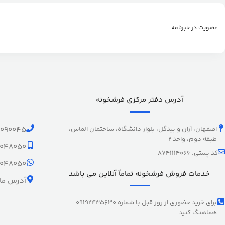
عضویت در خبرنامه
آدرس دفتر مرکزی فرشخونه
اصفهان، آران و بیدگل، بلوار دانشگاه، ساختمان الماس،
1090045
طبقه دوم، واحد 2
9048050
کد پستی: 8741114066
9048050
خدمات فروش فرشخونه تماماً آنلاین می باشد
آدرس ما 
برای خرید حضوری از روز قبل با شماره 09192435630
هماهنگ کنید.