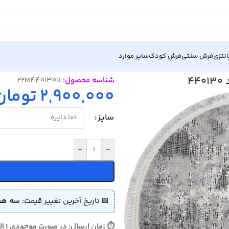
نتزی
فرش سنتی
فرش کودک
سایر موارد
شناسه محصول:
22M440130B
2,900,000
تومان
سایز
+
-
📅 تاریخ آخرین تغییر قیمت:
سه هفته پی
⏱ زمان ارسال: در صورت موجودی 1 الی 3 روز - در صورت نیاز به بافت 10 الی 15 روز ارسال می گردد