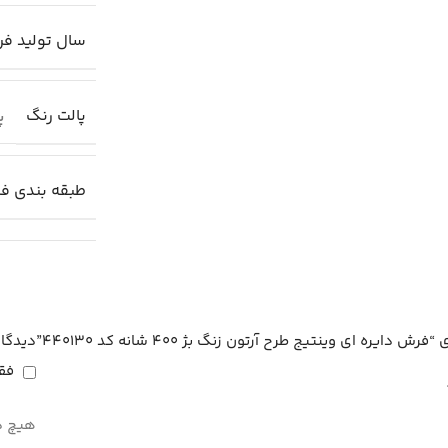
سال تولید ف
پالت رنگ
پا
طبقه بندی ف
ه ای وینتیج طرح آرتون زنگ بژ 400 شانه کد 440130”
دیدگا
فق
هیچ د