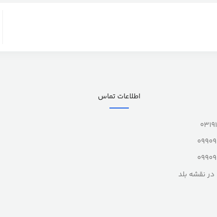
اطلاعات تماس
0319
0990
0990
در نقشه بلد