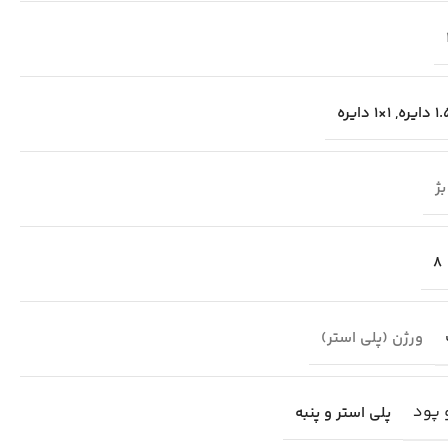
,
1×1 دایره
بژ
8
ورژن (پلی استر)
 پود
پلی استر و پنبه