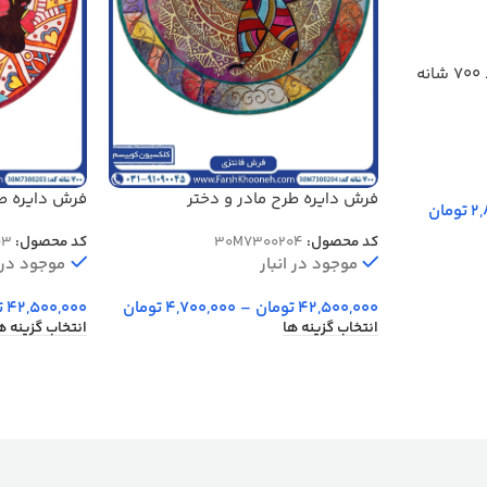
فرش دایره وینتیج ترنج گرد 700 شانه
فرش دایره طرح مادر و دختر
2,
تومان
سیاهپوست 700 شانه کد 7300204
شانه کد 7300203
کد محصول:
30M7300204
کد محصول:
03
موجود در انبار
موجود در ا
42,500,000
تومان
–
4,700,000
تومان
42,500,000
ت
انتخاب گزینه ها
انتخاب گزینه ه