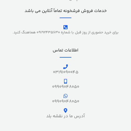
خدمات فروش فرشخونه تماماً آنلاین می باشد
برای خرید حضوری از روز قبل با شماره 09192435630 هماهنگ کنید.
اطلاعات تماس
03191090045
09909048050
09909048050
آدرس ما در نقشه بلد