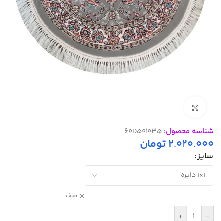
بزرگنمایی تصویر
شناسه محصول:
60D501035
2,020,000
تومان
سایز
صاف
+
-