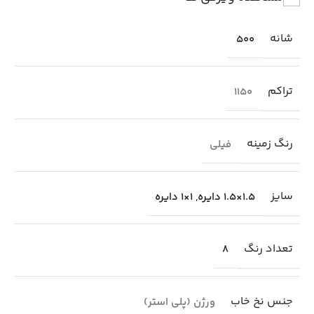
شانه
500
تراکم
1150
رنگ زمینه
فیلی
سایز
1.5×1.5 دایره
,
1×1 دایره
تعداد رنگ
8
جنس نخ خاب
ورژن (پلی استر)