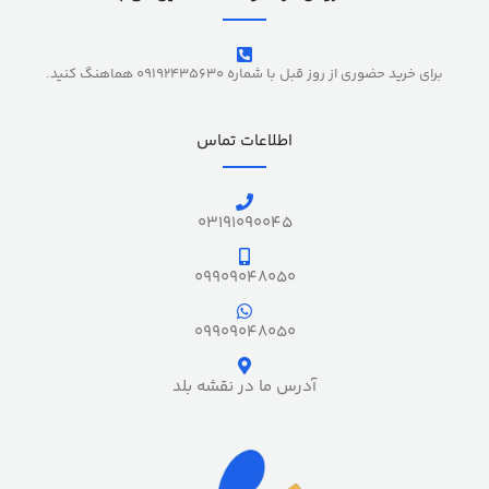
برای خرید حضوری از روز قبل با شماره 09192435630 هماهنگ کنید.
اطلاعات تماس
03191090045
09909048050
09909048050
آدرس ما در نقشه بلد