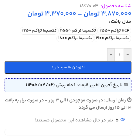
شناسه محصول:
18S701031
3,870,000
تومان
–
3,370,000
تومان
مدل بافت
HCP تراکم 2550
تکسیما تراکم 2550
تکسیما تراکم 2250
تکسیما تراکم 2100
تکسیما تراکم 1800
+
-
افزودن به سبد خرید
📅 تاریخ آخرین تغییر قیمت:
1 ماه پیش (1405/04/06)
⏱ زمان ارسال: در صورت موجودی 1 الی 3 روز - در صورت نیاز به بافت
10 الی 15 روز ارسال می گردد
5
نفر در حال مشاهده این محصول هستند!