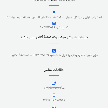
اصفهان، آران و بیدگل، بلوار دانشگاه، ساختمان الماس، طبقه دوم، واحد 2
کد پستی: 8741114066
خدمات فروش فرشخونه تماماً آنلاین می باشد
برای خرید حضوری از روز قبل با شماره 09192435630 هماهنگ کنید.
اطلاعات تماس
03191090045
09909048050