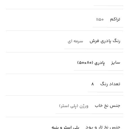
تراکم
1150
رنگ پادری فرش
سرمه ای
سایز
پادری (80×50)
تعداد رنگ
8
جنس نخ خاب
ورژن (پلی استر)
جنس نخ تار و پود
پلی استر و پنبه