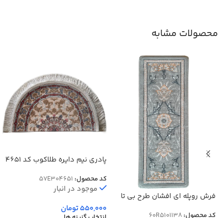
محصولات مشابه
پادری نیم‌ دایره طلاکوب کد 4651
طرح افشان 1500 شانه
کد محصول:
57E304651
موجود در انبار
فرش روپله ای افشان طرح بی تا
رنگ فیلی 500 شانه کد 1138
550,000
تومان
کد محصول:
60R5101138
انتخاب گزینه ها