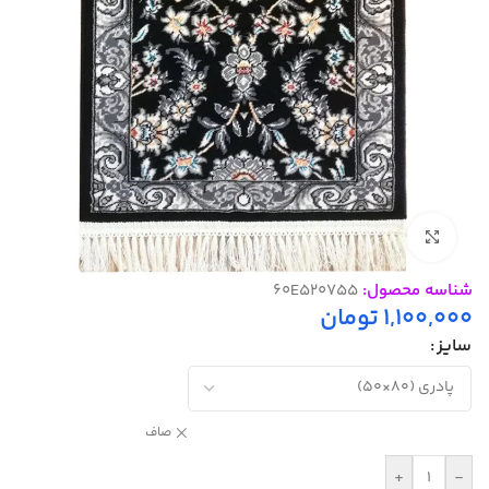
بزرگنمایی تصویر
شناسه محصول:
60E520755
1,100,000
تومان
سایز
صاف
+
-