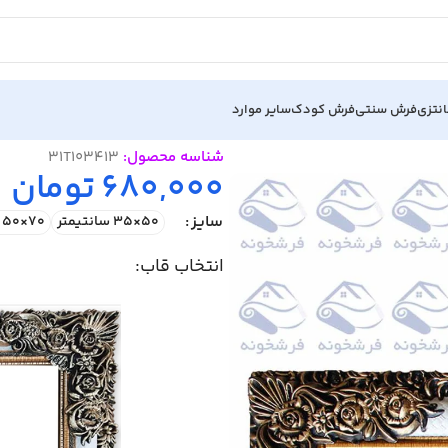
نتزی
فرش سنتی
فرش کودک
سایر موارد
شناسه محصول:
31T103413
680,000
تومان
سایز
50×35 سانتیمتر
70×50 سانتیمتر
انتخاب قاب: