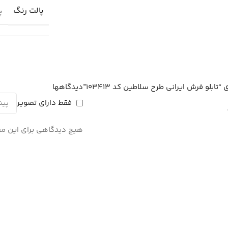
پالت رنگ
پا
بلو فرش ایرانی طرح سلاطین کد 103413”
دیدگاهها
فقط دارای تصویر
هیچ دیدگاهی برای این م