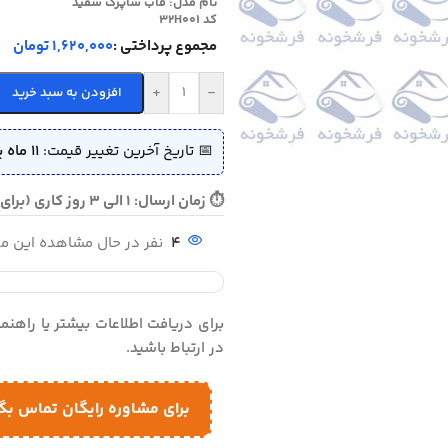
نام مدل:
قاب شاپرک سفید
کد 32H001
مجموع پرداختی :
1,620,000 تومان
+
-
افزودن به سبد خرید
📅 تاریخ آخرین تغییر قیمت:
11 ماه پیش (1404/05/27)
⏱ زمان ارسال: 1 الی 3 روز کاری (برای سفارش فوری تماس بگیرید)
4
نفر در حال مشاهده این 
برای دریافت اطلاعات بیشتر یا راهن
در ارتباط باشید.
برای مشاوره رایگان تماس بگ