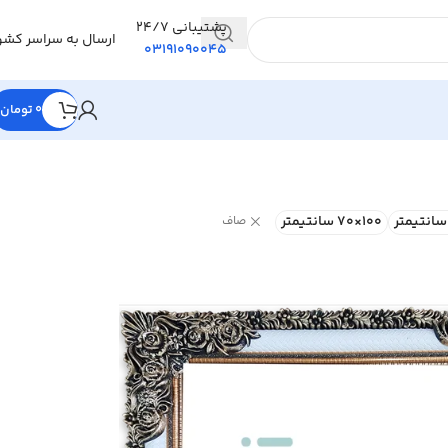
پشتیبانی 24/7
ارسال به سراسر کشو
03191090045
0
تومان
100×70 سانتیمتر
صاف