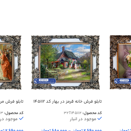
تابلو فرش خانه قرمز در بهار کد 145112
تابلو فرش م
کد محصول:
32T145112
کد محصول:
23
موجود در انبار
موجود در ا
تومان
2,690,000
تومان
–
680,000
تومان
2,690,000
توم