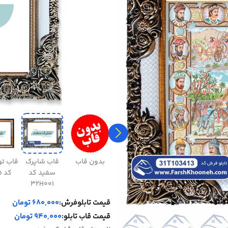
بدون قاب
قاب شاپرک
قاب ت
سفید کد
کد 31H045
32H001
قیمت تابلوفرش:
680,000 تومان
قیمت قاب تابلو:
940,000 تومان