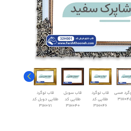
وگرد مسی
قاب توگرد
قاب سوبل
قاب توگرد
قاب مروارید
ق
طلایی کد
طلایی کد
طلایی دوبل کد
سفید کد
ق
32H005
31H071
31H040
31H046