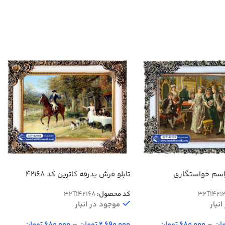
راسم خواستگاری
تابلو فرش بدرقه کاترین کد 42168
32T1421
کد محصول:
32T142168
نبار
موجود در انبار
ان
–
680,000
تومان
2,690,000
تومان
–
680,000
تومان