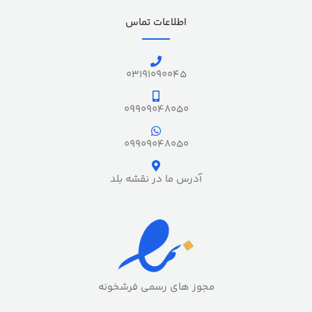
اطلاعات تماس
03191090045
09909048050
09909048050
آدرس ما در نقشه بلد
مجوز های رسمی فرشخونه