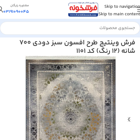
Skip to navigation
مشاوره رایگان
03191090045
Skip to main content
خانه
/
فرش ماشینی
/
فرش 700 شانه
فرش وینتیج طرح افسون سبز دودی 700
شانه (12 رنگ) کد 1101