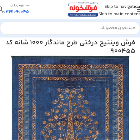
Skip to navigation
مشاوره رایگان
03191090045
Skip to main content
خانه
/
فرش ماشینی
/
فرش 1000 شانه
فرش وینتیج درختی طرح ماندگار 1000 شانه کد
900455