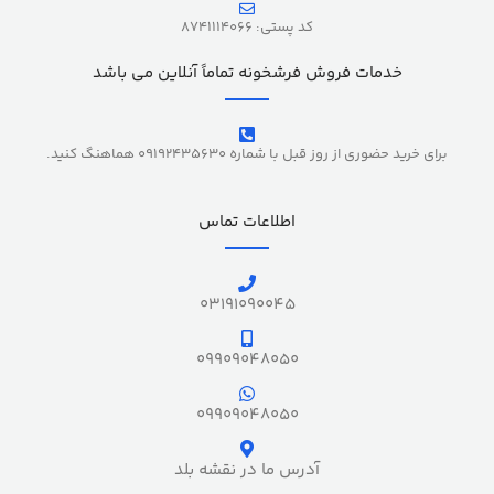
کد پستی: 8741114066
خدمات فروش فرشخونه تماماً آنلاین می باشد
برای خرید حضوری از روز قبل با شماره 09192435630 هماهنگ کنید.
اطلاعات تماس
03191090045
09909048050
09909048050
آدرس ما در نقشه بلد