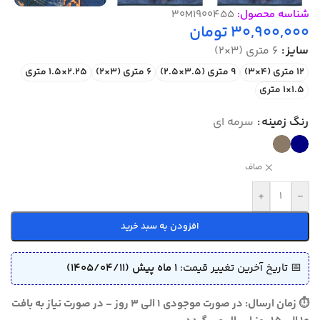
شناسه محصول:
30M1900455
30,900,000
تومان
سایز
6 متری (3×2)
12 متری (4×3)
9 متری (3.5×2.5)
6 متری (3×2)
2.25×1.5 متری
1.5×1 متری
رنگ زمینه
سرمه ای
صاف
+
-
افزودن به سبد خرید
📅 تاریخ آخرین تغییر قیمت:
1 ماه پیش (1405/04/11)
⏱ زمان ارسال: در صورت موجودی 1 الی 3 روز - در صورت نیاز به بافت