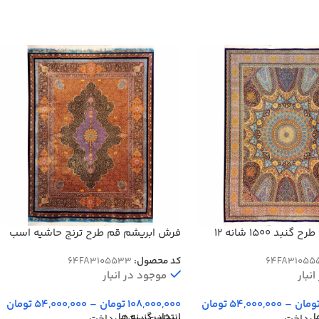
فرش ابریشم طرح گنبد 1500 شانه 12
فرش ابریشم قم طرح ترنج حاشیه اسب
1500 شانه کد 64FA3105533
64FA31055
کد محصول:
64FA3105533
نبار
موجود در انبار
ومان
–
54,000,000
تومان
108,000,000
تومان
–
54,000,000
تومان
ا
انتخاب گزینه ها