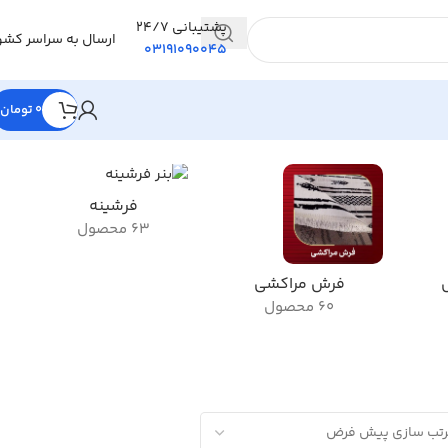
پشتیبانی 24/7
ارسال به سراسر کشو
03191090045
0
تومان
فرشینه
63 محصول
فرش مراکشی
60 محصول