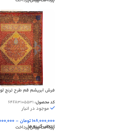
پرداخت پیش‌پرداخت
شانه 12 رنگ کد 64FA3105531
کد محصول:
64FA3105531
موجود در انبار
108,000,000
تومان
–
000,000
انتخاب گزینه ها
پرداخت پیش‌پرداخت