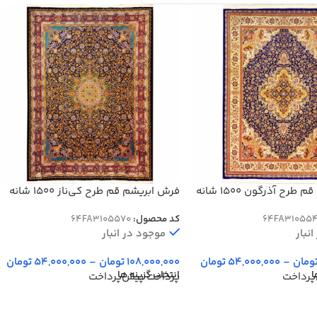
فرش ابریشم قم طرح آذرگون 1500 شانه
فرش ابریشم قم طرح کی‌ناز 1500 شانه
12 رنگ کد 64FA3105570
64FA31055
کد محصول:
64FA3105570
نبار
موجود در انبار
ومان
–
54,000,000
تومان
108,000,000
تومان
–
54,000,000
تومان
ا
انتخاب گزینه ها
پرداخت
پرداخت پیش‌پرداخت