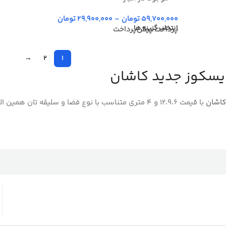
59,700,000
تومان
–
29,900,000
تومان
انتخاب گزینه ها
پرداخت پیش‌پرداخت
→
2
1
یسکوز جدید کاشان
کاشان
با قیمت 12،9،6 و 4 متری متناسب با نوع فضا و سلیقه تان همین الان فرش با نخ آکریلیک ویسکوز را با پرداخت بیعانه خرید کنید.