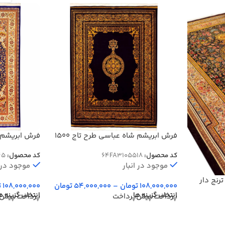
فرش ابریشم شاه عباسی طرح تاج 1500
شانه 12 رنگ کد 64FA3105518
12 رنگ کد 64FA3105545
کد محصول:
64FA3105518
کد محصول:
45
موجود در انبار
موجود در ا
رنج دار
108,000,000
تومان
–
54,000,000
تومان
108,000,000
ت
انتخاب گزینه ها
انتخاب گزینه ه
پرداخت پیش‌پرداخت
پرداخت پیش‌