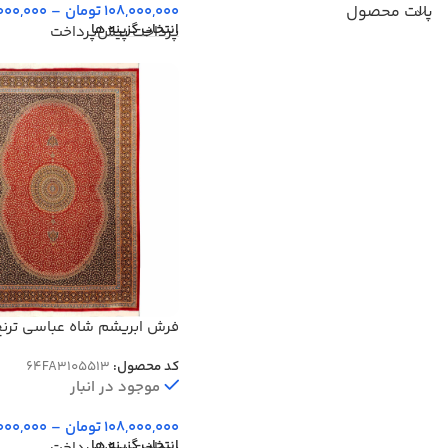
پالت محصول
108,000,000
تومان
–
000,000
انتخاب گزینه ها
پرداخت پیش‌پرداخت
شانه کد 64FA3105513
کد محصول:
64FA3105513
موجود در انبار
108,000,000
تومان
–
000,000
انتخاب گزینه ها