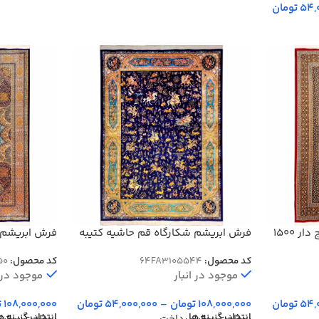
54,
تومان
فرش ابریشم شاه عباسی ترنج دار 1500
فرش ابریشم شکارگاه قم حاشیه کتیبه
1500 شانه کد 64FA3105544
رنگ کد 64FA3105550
کد محصول:
64FA3105544
کد محصول:
50
موجود در انبار
موجود در ا
54,
تومان
108,000,000
تومان
–
54,000,000
تومان
108,000,000
ت
انتخاب گزینه ها
انتخاب گزینه ه