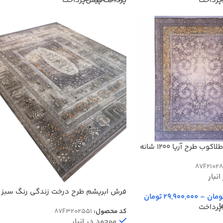
پرداخت
پرداخت پیش‌پرداخت
فرش افشان طلاکوب طرح آریا 1200 شانه
28
87F21028
نبار
فرش ابریشم طرح درخت زندگی رنگ سبز
ومان
–
29,900,000
تومان
1500 شانه کد 2551
ا
پرداخت
کد محصول:
87F3202551
موجود در انبار