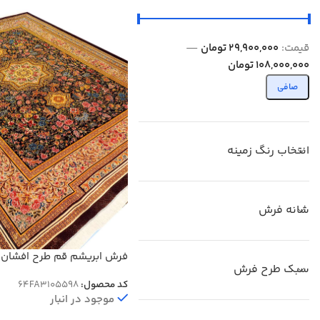
قيمت:
29,900,000 تومان
—
108,000,000 تومان
صافی
انتخاب رنگ زمینه
شانه فرش
فرش ابریشم قم طرح افشان ت
سبک طرح فرش
1500 شانه کد 64FA3105598
کد محصول:
64FA3105598
موجود در انبار