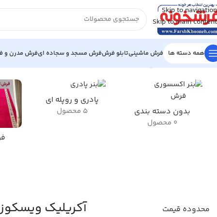
Skip to navigation
Skip to main content
همه دسته ها
فرش ماشینی
تابلو فرش
فرش مسجد و سجاده ای
فرش مدرن و فا
خانه
/
محصول جنس نخ خاب
/
آکریلیک ویسکوز
نمایش 1–12 از 23 نتیجه
پادری و روپله ای
بدون دسته بندی
5 محصول
0 محصول
فر
آکریلیک ویسکوز
محدوده قیمت