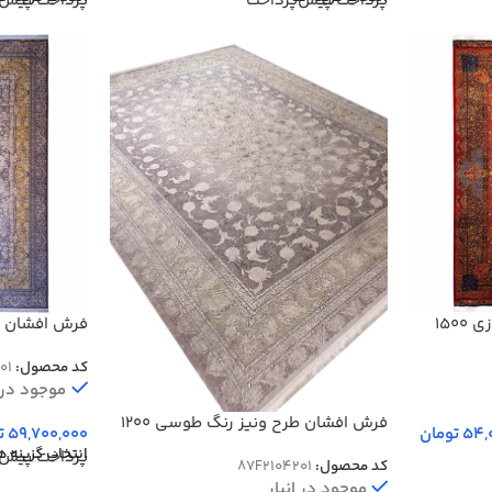
پرداخت پیش‌پرداخت
پرداخت پیش‌
فرش ابریشم قم طرح ترنج لوزی 1500
گل برجسته کد 01
کد محصول:
01
موجود در ا
فرش افشان طرح ونیز رنگ طوسی 1200
54,
تومان
59,700,000
ت
شانه گل برجسته کد 4201
انتخاب گزینه ه
پرداخت پیش‌
کد محصول:
87F2104201
موجود در انبار